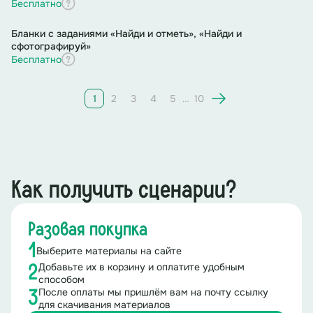
Бесплатно
Задач
и
:
Бланки с заданиями «Найди и отметь», «Найди и
сфотографируй»
Ведущий включает звуки разнообразных
Бесплатно
животных.
Дети угадывают, кого они услышали, хором
называют ответ.
1
2
3
4
5
…
10
Если угадали правильно – ведущий подтверждает
правильность догадки.
После этого дети должны как можно более
разнообразно показывать, как ведет себя
отгаданное животное.
Задание 2.
Рободом
Как получить сценарии?
Подготовка:
Разовая покупка
раскидать по футбольному полю вещи;
разложить обручи.
1
Выберите материалы на сайте
Ведущий:
Добавьте их в корзину и оплатите удобным
2
способом
После оплаты мы пришлём вам на почту ссылку
3
Сегодня мы научим наших будущих
для скачивания материалов
роботизированных помощников правильно