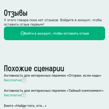
Все станции заранее должны быть обозначены
(см. папку
Отзывы
специальными изображениями
ОБОЗНАЧЕНИЕ СТАНЦИИ)
У этого товара пока нет отзывов. Войдите в аккаунт, чтобы
оставить отзыв первым!
Задание 1.
Экоробот
Войти в аккаунт, чтобы оставить отзыв
Подготовка:
Скачать аудиозаписи со звуками животных
(см.
папку ЭКОРОБОТ)
Ведущий:
Добро
пожаловать на полигон обучения
Похожие сценарии
роботов-экологов!
Многие годы именно люди
путешествовали в самые суровые края, фиксируя
Активность для интересных перемен «Оторви, если надо»
количество редких видов растений и животных.
Бесплатно
Пришло время обучить этому роботов!
Ваша задача
– внимательно слушать звуки разных животных и
Активность для интересных перемен «Тайный комплимент»
отгадать, какое животное вы слышите
,
и хором
Бесплатно
крикнуть его
название.
Чтобы повадки животного
были верно считаны и записаны роботом, вам
придется показать, как ведет себя данное
Бинго «Найди того, кто...»
животное, изобразив его поведение.