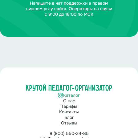
самую защищенную систему доступной для взлома.
Напишите в чат поддержки в правом
нижнем углу сайта. Операторы на связи
с 9:00 до 18:00 по МСК
Наши специалисты придумали новый генератор
паролей, который сможет создавать уникальные
символьные пароли из важных для человека дат при
помощи несложных математических
преобразований.
Наша задача – обучить роботов схеме правильного
преобразования.
Для этого нужно решить несколько примеров и
получить правильный пароль при помощи
специального круга, где каждой цифре
соответствует определенная буква.
Каталог
О нас
Если вы получите правильное кодовое слово,
Тарифы
миллионы роботов по всему миру смогут повторить
Контакты
ваш успех!
Блог
Отзывы
Задачи:
8 (800) 550-24-85
Детям выдается набор математических примеров.