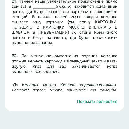
В
1
:
Начнём наше увлекательное приключение прямо
сейчас! В _____________(
) находится командный
место
центр, где будут развешаны карточки с названиями
станций. В начале нашей игры каждая команда
снимает одну карточку (см. папку КАРТОЧКИ.
ЛОКАЦИЮ В КАРТОЧКУ МОЖНО ВПЕЧАТАТЬ В
ШАБЛОН В ПРЕЗЕНТАЦИИ) со стены Командного
центра и бегут на место, где будет происходить
выполнение задания.
В2:
По окончанию выполнения задания команда
должна вернуть карточку в Командный центр и взять
другую. Игра для вас заканчивается, когда
выполнены все задания.
(По желанию можно сделать соревновательный
момент: первое место занимает та команда,
которая прошла все станции быстрее всех, вторая -
2 место и т.д. Или наградить все отряды
Показать полностью
сертификатами за участие в игре
(см. папку
НАГРАДНОЙ МАТЕРИАЛ
)
.
Описание
станций