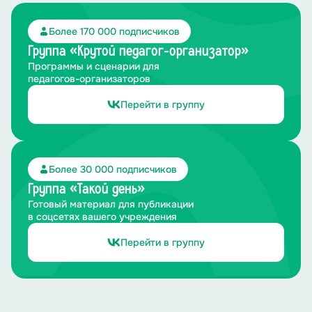
на «носилках» (сделанных из палок и ткани) до
«госпиталя» (обозначенного места) максимально
Более 170 000 подписчиков
быстро и аккуратно. Подчеркнуть важность
взаимопомощи.
Группа «Крутой педагог-организатор»
Программы и сценарии для
педагогов-организаторов
Перейти в группу
Более 30 000 подписчиков
Группа «Такой день»
Готовый материал для публикации
в соцсетях вашего учреждения
Перейти в группу