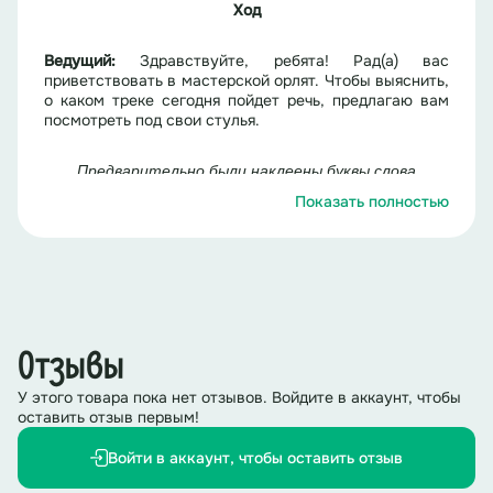
Ход
Ведущий:
Здравствуйте, ребята! Рад(а) вас
приветствовать в мастерской орлят. Чтобы выяснить,
о каком треке сегодня пойдет речь, предлагаю вам
посмотреть под свои стулья.
Предварительно были наклеены буквы слова
«ХРАНИТЕЛИ» под сиденья.
Показать полностью
Ребята, нашедшие буквы у себя под сидением,
выходите в центр. Вам необходимо выстроиться в
одно слово. Что у вас получилось?
Хранители! Скажите, пожалуйста, как вы думаете,
кто такие хранители.
Отзывы
У этого товара пока нет отзывов. Войдите в аккаунт, чтобы
Ответы детей.
оставить отзыв первым!
Отлично! Да, орлята-хранители стремятся сохранить
Войти в аккаунт, чтобы оставить отзыв
в памяти общества историю и традиции нашего
государства. И сегодня мы с вами тоже