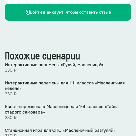
Скоморох 4:
Давайте веселиться, встречать
Масленицу-Седмицу!
Войти в аккаунт, чтобы оставить отзыв
Скоморох 5:
Масленица - это древний славянский
праздник с многочисленными обычаями, через века
дошедший до наших дней.
Скоморох 1
: Её отмечают в течение семи дней,
которые обычно называют «Сырной Седмицей» или
Похожие сценарии
«Масленичной неделей».
Интерактивные перемены «Гуляй, масленица!»
330 ₽
Скоморох 2:
Пришла Масленица к нам,
Интерактивные перемены для 1-11 классов «Масленичная
Это значит быть блинам.
неделя»
330 ₽
Все:
Быть любви и быть добру –
Квест-переменка к Масленице для 1-4 классов «Тайна
старого самовара»
Всем раздайте по блину!
330 ₽
Музыкальное оформление меняется. Выбегает на
Станционная игра для СПО «Масленичный разгуляй»
сцену герой «Понедельник»
330 ₽