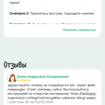
парни!
Скоморох 2:
Торопитесь быстрее, подходите смелее!
Скоморох 3:
В гостях у нас Масленица румяная,
блинная!
Показать полностью
Скоморох 4:
Открываются ярмарки с весёлыми
играми!
Скоморох 5:
Будем петь и танцевать, не дадим Вам
заскучать!
Отзывы
Скоморох 1
: А ну, налетай, народ, ярмарка идёт.
Александровна Казаринова
Скоморох 2:
Семечки жареные, блинчики сладенькие.
здравствуйте, почему не открывается зип. пишет файл
поврежден. Ответ команды сайта: Воспользуйтесь
Скоморох 3:
Пряники, ватрушечки квасок
инструкцией по открытию материалов: https://pedagog-
холодненький.
organizator.ru/blog/instrukciya#ne-udaetsia-otkryt-papku
1 участник
35 лет
02/12/2026