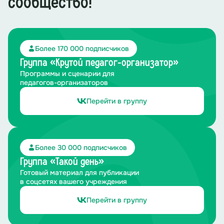
сообщество!
прыжками, зажав картонные блины между коленями.
Команда, которая первая преодолеет препятствие
– побеждает. Детям выдаются маленькие призы (из
призового фонда, например, конфеты)
Более 170 000 подписчиков
Понедельник:
Молодцы, ребята! Здорово у вас
Группа «Крутой педагог-организатор»
получилось! Время не теряйте, скорее другой день
встречайте!
Программы и сценарии для
педагогов-организаторов
Перейти в группу
Более 30 000 подписчиков
Группа «Такой день»
Готовый материал для публикации
в соцсетях вашего учреждения
Перейти в группу