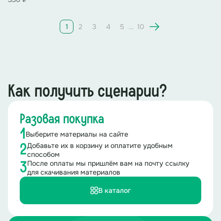
Понедельник
:
Первый день Масленичной недели
именуется как «Встреча».
1
2
3
4
5
…
10
Собирайся, народ!
Весна красная идет!
Как получить сценарии?
Надо зимушку спровадить,
Дружно Масленицу сладить!
Разовая покупка
1
Выберите материалы на сайте
Скоморох 1
: Ах ты Масленица годовая
Добавьте их в корзину и оплатите удобным
2
способом
Гостья наша дорогая
После оплаты мы пришлём вам на почту ссылку
3
для скачивания материалов
Ко двору въезжай,
В каталог
А народ встречай!