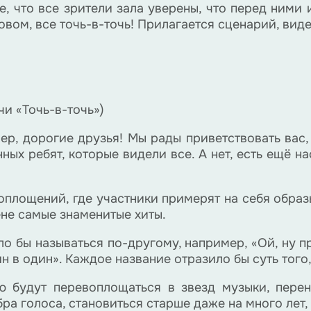
, что все зрители зала уверены, что перед ними и
овом, все точь-в-точь! Прилагается сценарий, вид
чи «Точь-в-точь»)
ер, дорогие друзья! Мы рады приветствовать вас, 
ых ребят, которые видели все. А нет, есть ещё н
воплощений, где участники примерят на себя обра
ене самые знаменитые хиты.
о бы называться по-другому, например, «Ой, ну пря
 в один». Каждое название отразило бы суть того,
ю будут перевоплощаться в звезд музыки, перен
а голоса, становиться старше даже на много лет, 