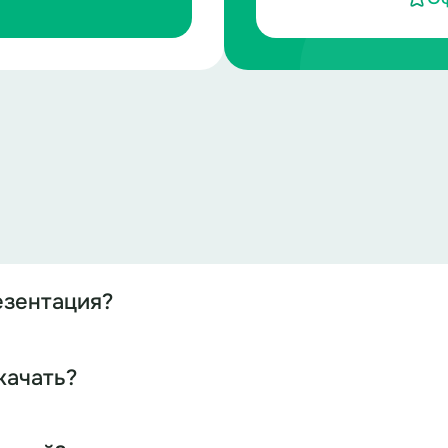
езентация?
качать?