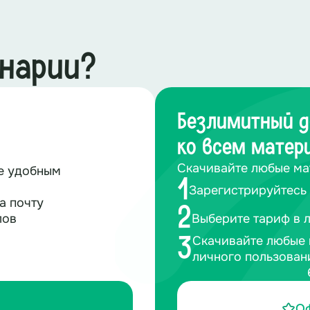
енарии?
Безлимитный д
ко всем матер
Скачивайте любые ма
те удобным
1
Зарегистрируйтесь 
а почту
2
лов
Выберите тариф в 
Скачивайте любые 
3
личного пользован
О