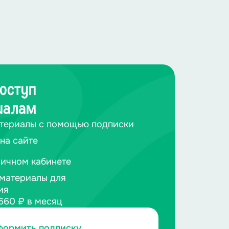
оступ
иалам
териалы с помощью подписки
на сайте
личном кабинете
материалы для
ия
660 ₽ в месяц
формить подписку