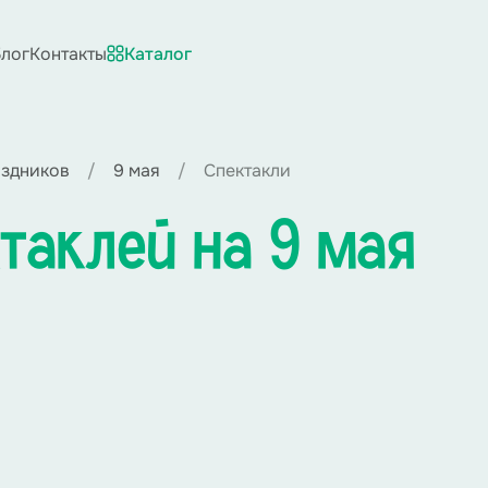
лог
Контакты
Каталог
аздников
9 мая
Спектакли
таклей на 9 мая