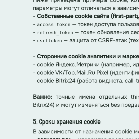
Ниже приведены примеры cookie, ко
параметры могут отличаться в зависим
-
Собственные cookie сайта (first-party
-
— токен доступа пользов
access_token
-
— токен обновления сес
refresh_token
-
— защита от CSRF-атак (тех
csrftoken
-
Сторонние cookie аналитики и маркети
- cookie Яндекс.Метрики (например, и
- cookie VK/Top.Mail.Ru Pixel (идентиф
- cookie Bitrix24 (работа виджета, cal
Важно:
точные имена отдельных thir
Bitrix24) и могут изменяться без пре
5. Сроки хранения cookie
В зависимости от назначения cookie мо