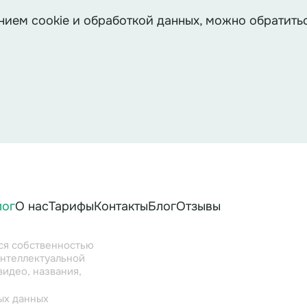
нием cookie и обработкой данных, можно обратитьс
лог
О нас
Тарифы
Контакты
Блог
Отзывы
тся собственностью
интеллектуальной
видео, названия,
ых данных