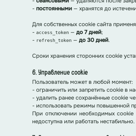
-
сеансовыми
— удаляются после закр
-
постоянными
— хранятся до истечени
Для собственных cookie сайта примен
-
—
до 7 дней
;
access_token
-
—
до 30 дней
.
refresh_token
Сроки хранения сторонних cookie уст
6. Управление cookie
Пользователь может в любой момент:
- ограничить или запретить cookie в н
- удалить ранее сохранённые cookie ч
- использовать режимы повышенной пр
При отключении необходимых cookie 
недоступна или работать нестабильно.