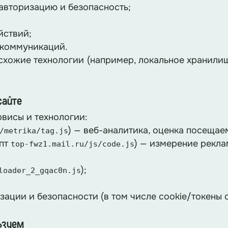
 авторизацию и безопасность;
йствий;
 коммуникаций.
схожие технологии (например, локальное хранилищ
сайте
висы и технологии:
) — веб-аналитика, оценка посещае
/metrika/tag.js
пт
) — измерение рекла
top-fwz1.mail.ru/js/code.js
);
loader_2_gqac0n.js
зации и безопасности (в том числе cookie/токены 
льзуем