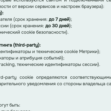
торые используются сайтом и подключенными се
ости от версии сервисов и настроек браузера):
):
ателя (срок хранения:
до 7 дней
);
сии (срок хранения:
до 30 дней
);
нический cookie безопасности).
нга (third-party):
дентификаторы и технические cookie Метрики);
икаторы и атрибуция событий);
l-tracking, технические идентификаторы сессии).
d-party cookie определяются соответствующими 
дварительного уведомления со стороны владельца са
гут быть: