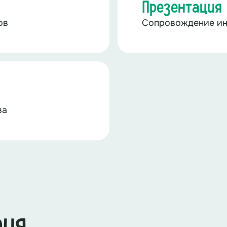
Презентация
ов
Сопровождение ин
ва
рия