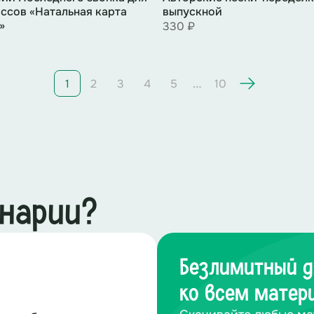
ассов «Натальная карта
выпускной
»
330 ₽
…
1
2
3
4
5
10
енарии?
Безлимитный д
ко всем матер