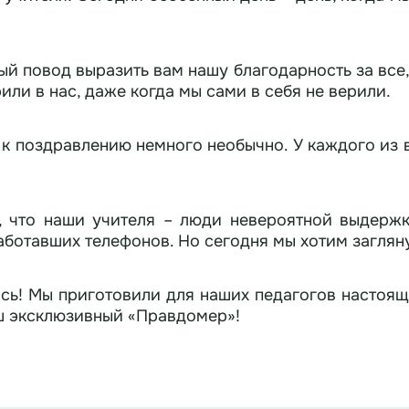
ый повод выразить вам нашу благодарность за все, 
рили в нас, даже когда мы сами в себя не верили.
 поздравлению немного необычно. У каждого из ва
, что наши учителя – люди невероятной выдержк
аботавших телефонов. Но сегодня мы хотим загляну
ись! Мы приготовили для наших педагогов настоя
аш эксклюзивный «Правдомер»!
даём каверзные вопросы. А наши уважаемые учител