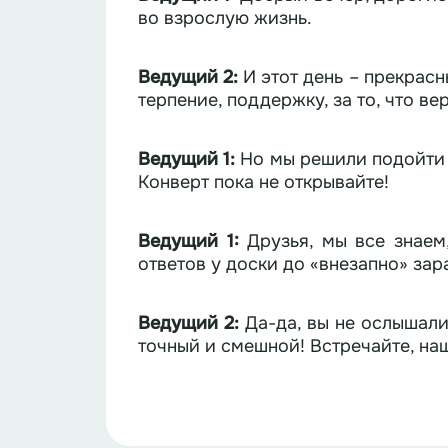
во взрослую жизнь.
Ведущий 2
:
И этот день – прекрасн
терпение, поддержку, за то, что ве
Ведущий 1
:
Но мы решили подойти к
Конверт пока не открывайте!
Ведущий 1:
Друзья, мы все знаем
ответов у доски до «внезапно» зар
Ведущий 2
:
Да-да, вы не ослышал
точный и смешной! Встречайте, н
Ведущий 1:
Правила просты. Мы за
почти честно.