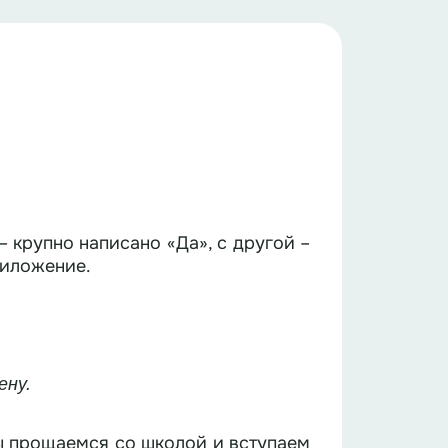
– крупно написано «Да», с другой –
риложение.
ену.
мы прощаемся со школой и вступаем