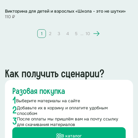
Викторина для детей и взрослых «Школа - это не шутки»
1. Кто был первым русским художником, чьи работы
110 ₽
приобрёл Лувр?
А) Карл Брюллов (мужчина)
1
2
3
4
5
…
10
Б) Мария Башкирцева (женщина)
В) Алексей Саврасов (мужчина)
Как получить сценарии?
Ответ: Б - Мария Башкирцева.
2. Кто первым получил звание «народный артист
Разовая покупка
СССР»?
1
Выберите материалы на сайте
Добавьте их в корзину и оплатите удобным
2
А) Фёдор Шаляпин (мужчина)
способом
После оплаты мы пришлём вам на почту ссылку
3
Б) Михаил Жаров (мужчина)
для скачивания материалов
В каталог