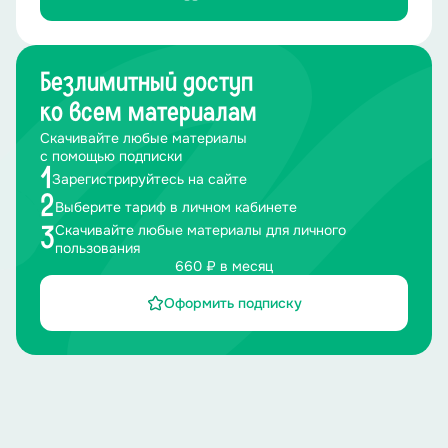
В) Марина Ладынина (женщина)
Ответ: А - Фёдор Шаляпин.
Безлимитный доступ
3. Кто был первым человеком, который получил две
ко всем материалам
Нобелевские премии?
Скачивайте любые материалы
А) Ласло Краснохоркаи (мужчина)
с помощью подписки
1
Зарегистрируйтесь на сайте
2
Б) Джон Кларк (мужчина)
Выберите тариф в личном кабинете
Скачивайте любые материалы для личного
3
В) Мария Склодовская-Кюри (женщина)
пользования
660 ₽ в месяц
Ответ: В - Мария Склодовская-Кюри
Оформить подписку
4. Кто является первым в мире программистом?
А) Чарльз Бэббидж (мужчина)
Б) Ада Лавлейс (женщина)