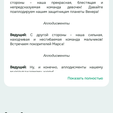
стороны – наша прекрасная, блестящая и
непредсказуемая команда девочек! Давайте
поаплодируем нашим защитницам планеты Венера!
Аплодисменты
Ведущий:
С другой стороны – наша сильная,
находчивая и несгибаемая команда мальчиков!
Встречаем покорителей Марса!
Аплодисменты
Ведущий:
Ну, и конечно, аплодисменты нашему
многоуважаемому жюри!
Показать полностью
Ведущий предста
вляет жюри
.
Аплодисменты
Ведущий:
Правила просты: вас ждёт 6 раундов, в
каждом – по 6 вопросов. Ответы вы будете