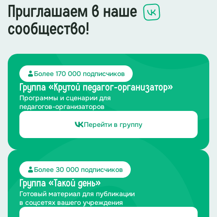
Приглашаем в наше
В) Алан Тьюринг (мужчина)
сообщество!
Ответ: Б - Ада Лавлейс.
5. Кто изобрел первый в мире печатный станок?
Более 170 000 подписчиков
А) Розалинд Франклин (женщина)
Группа «Крутой педагог-организатор»
Программы и сценарии для
Б) Иоганн Гутенберг (мужчина)
педагогов-организаторов
Перейти в группу
В) Гульельмо Маркони (мужчина)
Ответ: Б - Иоганн Гутенберг.
Более 30 000 подписчиков
6. Кто первым получил Нобелевскую премию по
литературе?
Группа «Такой день»
Готовый материал для публикации
А) Сельма Лагерлёф (женщина)
в соцсетях вашего учреждения