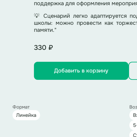
поддержка для оформления мероприя
💡 Сценарий легко адаптируется по
школы: можно провести как торжест
памяти."
330 ₽
Добавить в корзину
Формат
Воз
Линейка
В
5
С