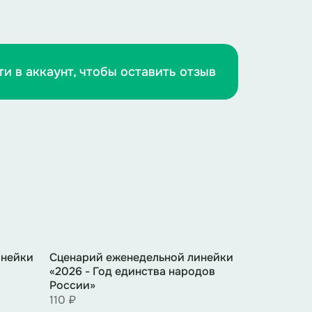
ти в аккаунт, чтобы оставить отзыв
орая не заживает со временем. Она
овторилось. Мы чтим память жертв
г себя.
инейки
Сценарий еженедельной линейки
«2026 - Год единства народов
России»
110 ₽
воспоминания очевидцев. Чтецы