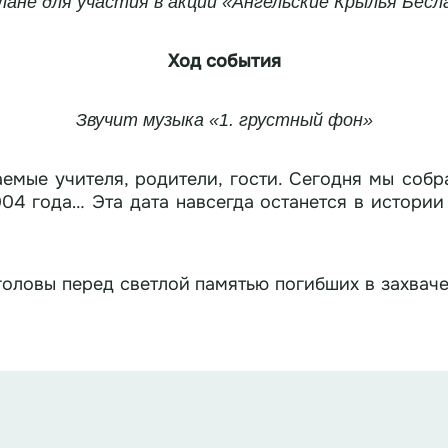
лане для участия в акции «Ангельс
кие Крылья Бесл
Ход события
Звучит музыка «1. грустный фон»
емые учителя, родители, гости. Сегодня мы собр
004 года… Эта дата навсегда останется в истории
оловы перед светлой памятью погибших в захвач
оболезнования их родным и близким.
памяти жертв Беслана поднятием флага Российск
Поднятие флага (звучит Государственный гимн РФ