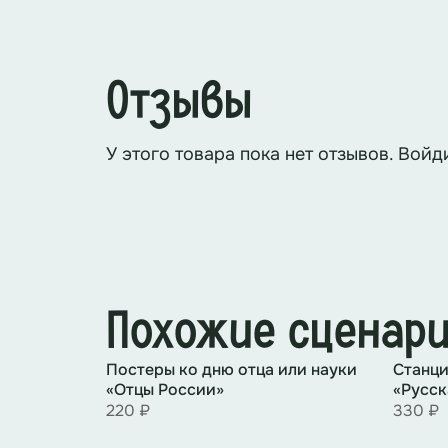
Ведущий 2:
Слово предоставляется
Отзывы
У этого товара пока нет отзывов. Войд
Ведущий 1:
Трагедия Беслана – это
напоминает нам о хрупкости мира,
Ведущий 2:
Мы не должны забывать
Похожие сценар
Беслана, и каждый из нас должен н
Постеры ко дню отца или науки
Станци
«Отцы России»
«Русск
220 ₽
330 ₽
Ведущие отходят в сторону, в