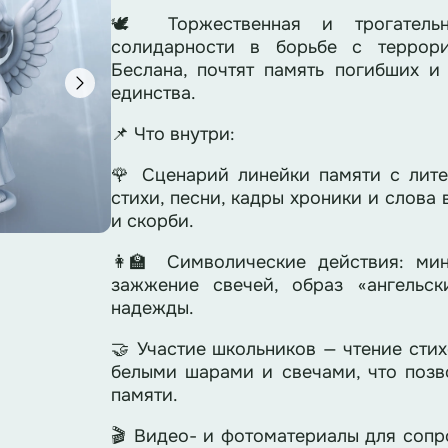
🕊 Торжественная и трогатель
солидарности в борьбе с террори
Беслана, почтят память погибших и
единства.
📌 Что внутри:
🌹 Сценарий линейки памяти с лит
стихи, песни, кадры хроники и слов
и скорби.
👩‍🏫 Символические действия: ми
зажжение свечей, образ «ангельс
надежды.
🤝 Участие школьников — чтение стих
белыми шарами и свечами, что позв
памяти.
🎬 Видео- и фотоматериалы для соп