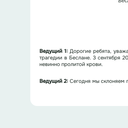
Бес
Ведущий 1:
Дорогие ребята, уважа
трагедии в Беслане. 3 сентября 2
невинно пролитой крови.
Ведущий 2:
Сегодня мы склоняем г
Осетии и выражаем глубочайшие с
Ведущий 1:
Откроем нашу линейку 