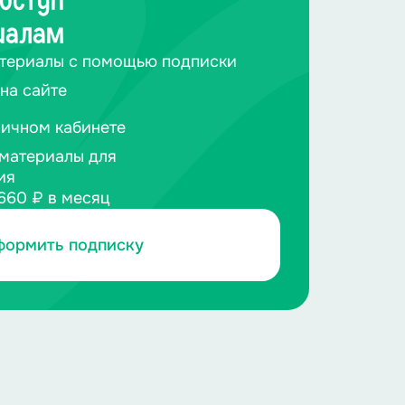
оступ
иалам
териалы с помощью подписки
на сайте
личном кабинете
материалы для
ия
660 ₽ в месяц
формить подписку