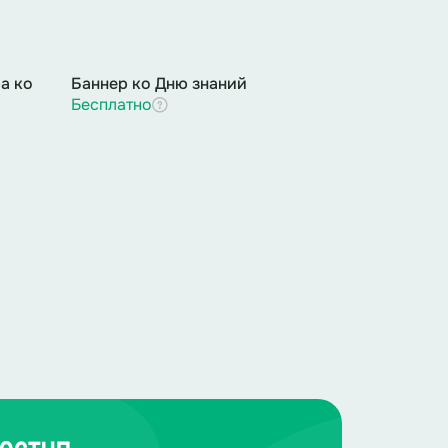
а ко
Баннер ко Дню знаний
Бесплатно