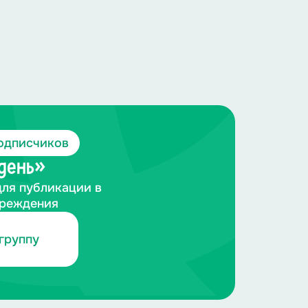
одписчиков
 день»
для публикации в
чреждения
группу