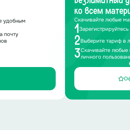
Безлимитный д
ко всем матер
Скачивайте любые ма
те удобным
1
Зарегистрируйтесь 
а почту
2
лов
Выберите тариф в 
Скачивайте любые 
3
личного пользован
О