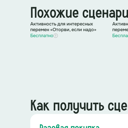
Похожие сценар
Активность для интересных
Активн
перемен «Оторви, если надо»
переме
Бесплатно
Беспла
Как получить сц