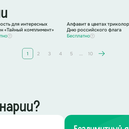
ии
ость для интересных
Алфавит в цветах триколор
н «Тайный комплимент»
Дню российского флага
тно
Бесплатно
…
1
2
3
4
5
10
енарии?