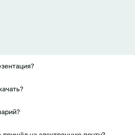
езентация?
качать?
нарий?