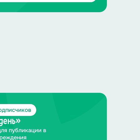
одписчиков
 день»
для публикации в
чреждения