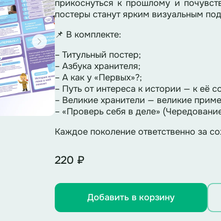
прикоснуться к прошлому и почувств
постеры станут ярким визуальным по
📌 В комплекте:
– Титульный постер;
– Азбука хранителя;
– А как у «Первых»?;
– Путь от интереса к истории — к её 
– Великие хранители — великие приме
– «Проверь себя в деле» (Чередовани
Каждое поколение ответственно за со
220 ₽
Добавить в корзину