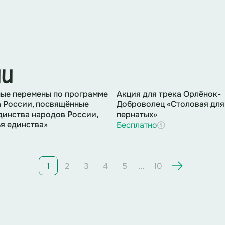
ии
ые перемены по программе
Акция для трека Орлёнок-
 России, посвящённые
Доброволец «Столовая для
динства народов России,
пернатых»
я единства»
Бесплатно
…
1
2
3
4
5
10