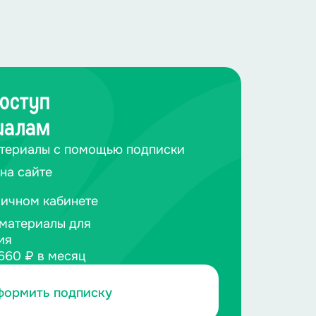
оступ
иалам
териалы с помощью подписки
на сайте
личном кабинете
материалы для
ия
660 ₽ в месяц
формить подписку