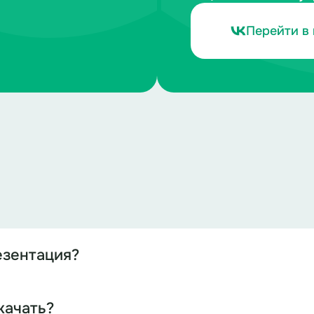
Перейти в 
езентация?
качать?