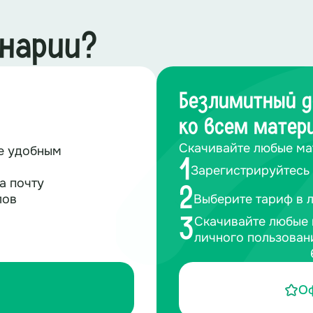
енарии?
Безлимитный д
ко всем матер
Скачивайте любые ма
те удобным
1
Зарегистрируйтесь 
а почту
2
лов
Выберите тариф в 
Скачивайте любые 
3
личного пользован
О