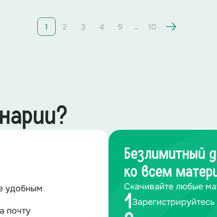
…
1
2
3
4
5
10
енарии?
Безлимитный д
ко всем матер
Скачивайте любые ма
те удобным
1
Зарегистрируйтесь 
а почту