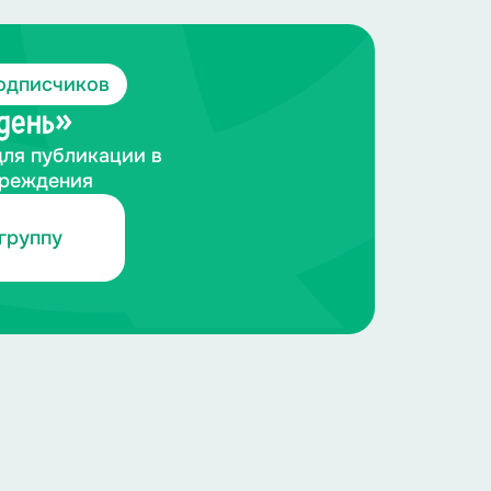
одписчиков
 день»
для публикации в
чреждения
группу