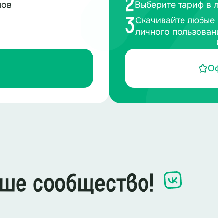
2
лов
Выберите тариф в 
Скачивайте любые 
3
личного пользован
О
ше сообщество!