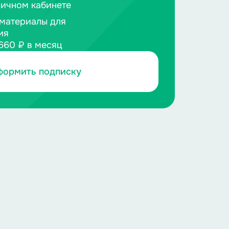
личном кабинете
материалы для
ия
660 ₽ в месяц
формить подписку