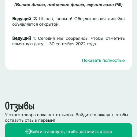
(Вынос флага, поднятие флага, звучит гимн РФ)
Ведущий 2:
Школа, вольно! Общешкольная линейка
объявляется открытой.
Ведущий 1
:
Сегодня мы собрались, чтобы отметить
памятную дату — 30 сентября 2022 года.
Ведущий 2
:
В этот день произошло историческое
Показать полностью
событие: Донецкая и Луганская Народные
Республики, а также Запорожская и Херсонская
области официально воссоединились с Россией.
Ведущий 1:
Этот день вписал новую страницу в
летопись нашей страны, символизируя единство и
сплочённость народа.
Отзывы
У этого товара пока нет отзывов. Войдите в аккаунт, чтобы
оставить отзыв первым!
Войти в аккаунт, чтобы оставить отзыв