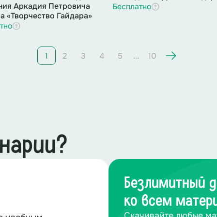
ния Аркадия Петровича
Бесплатно
а «Творчество Гайдара»
тно
…
1
2
3
4
5
10
енарии?
Безлимитный д
ко всем матер
Скачивайте любые ма