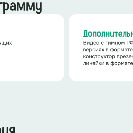
ограмму
Дополнитель
дущих
Видео с гимном РФ
версиях в формате
конструктор презе
линейки в формате
рия