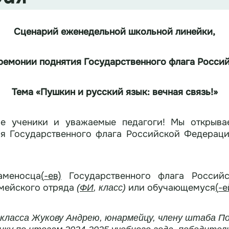
Сценарий
еженедельной школьной линейки,
ремонии поднятия Государственного флага
Росси
Тема «Пушкин и русский язык: вечная связь!»
ие ученики и уважаемые педагоги! Мы открыв
я Государственного флага Российской Федераци
аменосца
(
-
ев)
Государственного флага Российс
мейского отряда
или обучающемуся
(
-
е
(
ФИ
, класс)
класса Жукову Андрею, юнармейцу, члену штаба П