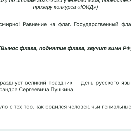
ку по итогам 2024-2025 учебного года, победител
призеру конкурса «ЮИД»)
смирно! Равнение на флаг. Государственный фл
(Вынос флага, поднятие флага, звучит гимн РФ
разднует великий праздник — День русского язы
ксандра Сергеевича Пушкина.
 с тех пор, как родился человек, чьи гениальные стро
тому великому мастеру слова мы говорим ясно, ду
ои знания о жизни и творчестве Пушкина? Готовы 