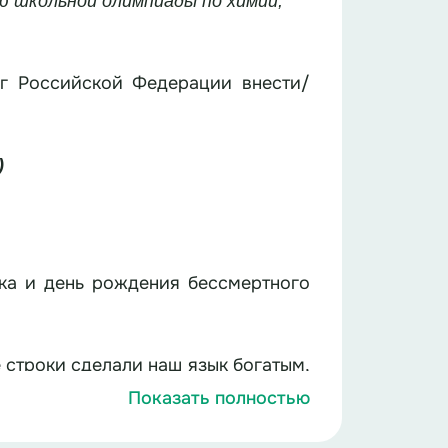
ю школьной олимпиады по химии,
аг Российской Федерации внести/
)
ка и день рождения бессмертного
ки сделали наш язык богатым,
маем образно и чувствуем тонко.
Показать полностью
показать, насколько хорошо знаете