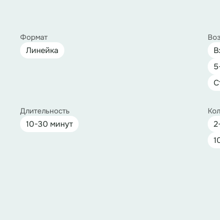
Формат
Воз
Линейка
В
5
С
Длительность
Кол
10-30 минут
2
1