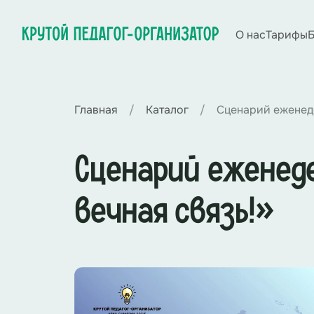
О нас
Тарифы
Б
Главная
Каталог
Сценарий еженеде
Сценарий еженеде
вечная связь!»