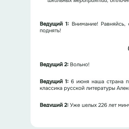
школьных мероприятий, отлични
Ведущий 1:
Внимание! Равняйсь, 
поднять!
Ведущий 2:
Вольно!
Ведущий 1:
6 июня наша страна п
классика русской литературы Але
Ведущий 2:
Уже целых 226 лет минуло
певучим и поэтичным. Благодаря э
Ведущий 1:
Кто хочет проверить св