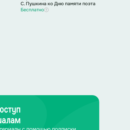
С. Пушкина ко Дню памяти поэта
Бесплатно
оступ
иалам
териалы с помощью подписки