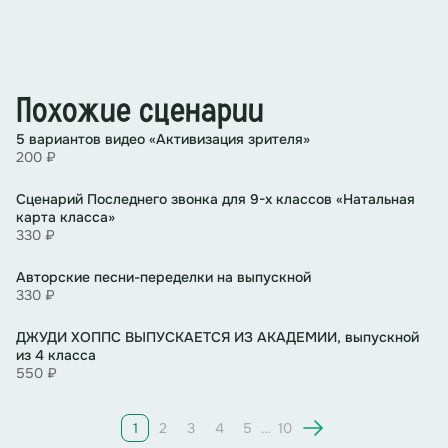
И:
Здравствуйте, мои дорогие! Зачем вам эти
сложные выборы, эти тернистые пути? Смотрите, что
у меня есть!
(Показывает чемода
н, на котором
Берите все! Живите красиво и без
надпись «деньги»)
забот! Забудьте о принципах и морали! Главное –
успех!
Похожие сценарии
В:
А что на кону?
5 вариантов видео «Активизация зрителя»
200 ₽
И:
Ваша совесть, честь, мораль, принципы. Всего
Cценарий Последнего звонка для 9-х классов «Натальная
ничего.
карта класса»
330 ₽
Сценка «В поисках идеального талисмана»
Авторские песни-переделки на выпускной
В1
(в руках со шкатулкой/коробкой/ небольшим
330 ₽
:
Мы решили немного покреативить и
рюкзаком)
Нет фото
подарить нашей любимой классной
ДЖУДИ ХОППС ВЫПУСКАЕТСЯ ИЗ АКАДЕМИИ, выпускной
руководительнице счастье! Ну, или хотя бы его
из 4 класса
талисман.
550 ₽
В2:
Мы обыскали все интернет-магазины мира в
1
2
3
4
5
…
10
поисках самого лучшего талисмана для нашей ИО!