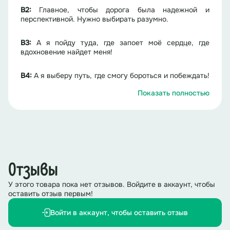
В2:
Главное, чтобы дорога была надежной и
перспективной. Нужно выбирать разумно.
В3:
А я пойду туда, где запоет моё сердце, где
вдохновение найдет меня!
В4:
А я выберу путь, где смогу бороться и побеждать!
Главное – не сдаваться!
Показать полностью
В5:
Идея! Нам нужно разделиться на мечтателей,
практиков, творцов и борцов.
Выпускники переходят по направлениям.
В5:
Теперь каждый из вас видит, в какую сторону
Отзывы
следует идти. Можно отправляться в путь!
У этого товара пока нет отзывов. Войдите в аккаунт, чтобы
оставить отзыв первым!
В
ыпускники почти расходятся по разным дорогам,
как появляется Искуситель
.
Войти в аккаунт, чтобы оставить отзыв