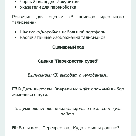
Черный плащ для Искусителя
Указатели для перекрёстка
Реквизит для сценки «В поисках идеального
талисмана»:
Шкатулка/коробка/ небольшой портфель
Распечатанные изображения талисманов
Сценарный ход
Сценка "Перекресток судеб"
Выпускники (В)
выходят с чемоданами
.
ГЗК:
Дети выросли.
Впереди их ждёт сложный выбор
жизненного пути.
Выпускники стоят посреди сцены и не знают
,
куда
пойти
.
В
1
:
Вот и все… Перекресток… Куда же идти дальше?