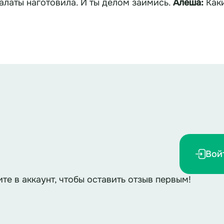
уже и дом прибрала, и салаты наготовила. И ты делом займись.
Алеша:
Как
Вой
ите в аккаунт, чтобы оставить отзыв первым!
 к дому пойдут?