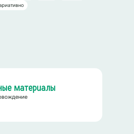
ариативно
ные материалы
овождение