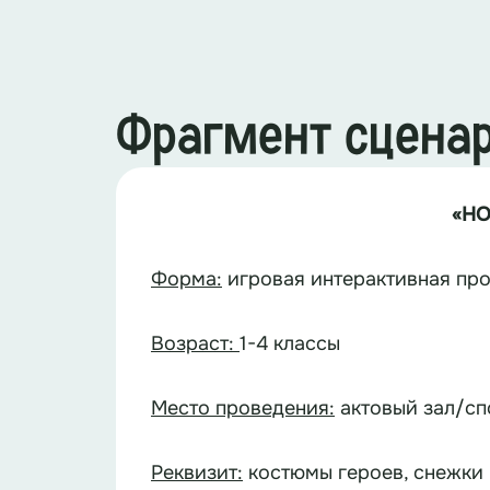
Фрагмент сцена
«
НО
Форма:
игровая и
Возраст:
1-4 классы
Место проведения:
актовый зал/сп
Реквизит:
костюмы героев, снежки 