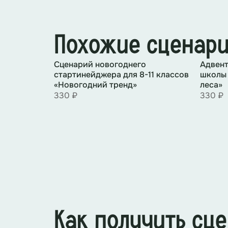
Алеша:
Весело пойдут. Еще и тропи
Похожие сценар
Любава:
(
)
задумывается
Cценарий новогоднего
Адвент
стартинейджера для 8-11 классов
школы 
«Новогодний тренд»
леса»
330 ₽
330 ₽
Любава:
Ох, Алеша!
Алеша:
Любава, не волнуйся, всё у
Как получить сц