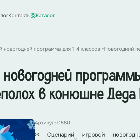
лог
Контакты
Каталог
й новогодней программы для 1-4 классов «Новогодний п
 новогодней программы
еполох в конюшне Деда
Артикул: 0880
❄ Сценарий игровой новогодн