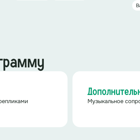
В
ограмму
Дополнитель
репликами
Музыкальное сопр