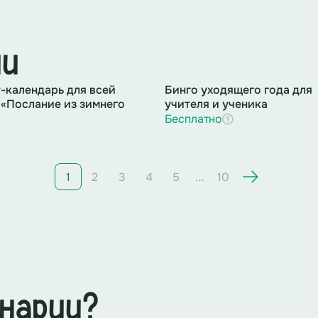
нки протопчут. Ты только представь.
ии
-календарь для всей
Бинго уходящего года для
«Послание из зимнего
Игротанец
учителя и ученика
Бесплатно
Музыкальный трек 1 «
Снег кружится под ногами
»
…
1
2
3
4
5
10
Все танцуют
, повторяя озвученные движения.
спеем.
енарии?
В
бегает
Конь Юлий.