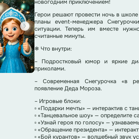
новогодним приключением!
Герои решают провести ночь в школе 
планы event-менеджера Снегурочки
ситуации. Теперь им вместе нужн
считанные минуты.
❄ Что внутри:
– Подростковый юмор и яркие ди
приколами.
– Современная Снегурочка «в р
появление Деда Мороза.
– Игровые блоки:
▫ «Подарки мечты» — интерактив с тан
▫ «Танцевальное шоу» — определите с
▫ «Узнай героя по голосу» — узнавае
▫ «Обращение президента» — интеракт
▫️ «Бой курантов» — волшебный звук у