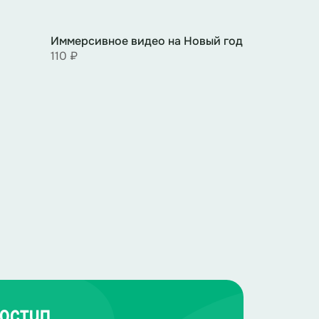
ь? Ты же говорила, что не хочешь
Иммерсивное видео на Новый год
110 ₽
всё-таки, хоть и приёмный.
естью поговорить любишь…
оступ