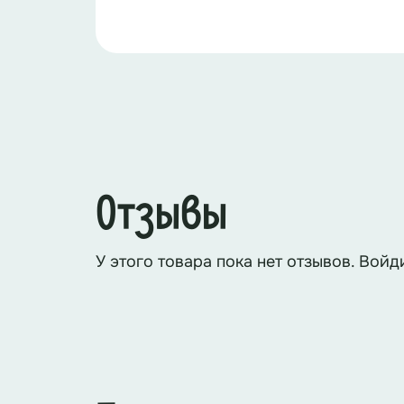
На сцене появляется
Саша
:
Вроде бы никого… Кажется по
Голос Кати за сценой (пугающий):
Саша (испуганно):
Кто это?
Отзывы
Голос Кати за сценой
:
Это я – твоя
У этого товара пока нет отзывов. Войд
Саша
:
У меня есть совесть?! Надо
Катя (смеётся)
:
Что, испугался?