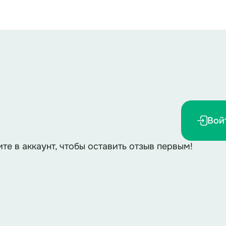
 ученик, крадётся, осторожно осматривается, вых
лучилось! Я один в целой школе, на всю ночь!
Са-аша-а, ты зде-есь?
Вой
 совесть!
ите в аккаунт, чтобы оставить отзыв первым!
 Ирине Петровне
об эт
(имя классного руководителя)
На сцене появляется ученица.