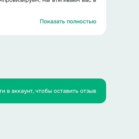
импровизируем, мы втягиваем вас в
Показать полностью
нные таланты и немного или много
ульям есть номер! И сегодня, волей
омер выпадет, а вы сегодня не в
мием!
ти в аккаунт, чтобы оставить отзыв
щегося участника!
(Ждет несколько
ром технологий, и, самое главное,