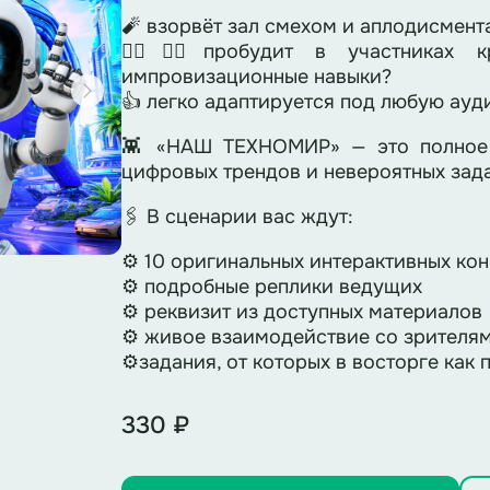
🧨 взорвёт зал смехом и аплодисмент
🙋‍♀🙋‍♂пробудит в участниках к
импровизационные навыки?
👍 легко адаптируется под любую ауд
👾 «НАШ ТЕХНОМИР» — это полное 
цифровых трендов и невероятных зад
🖇 В сценарии вас ждут:
⚙ 10 оригинальных интерактивных ко
⚙ подробные реплики ведущих
⚙ реквизит из доступных материалов
⚙ живое взаимодействие со зрителя
⚙задания, от которых в восторге как п
330 ₽