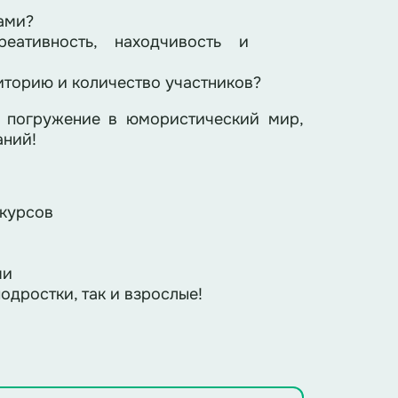
ами?
реативность, находчивость и
иторию и количество участников?
погружение в юмористический мир,
аний!
нкурсов
ми
одростки, так и взрослые!