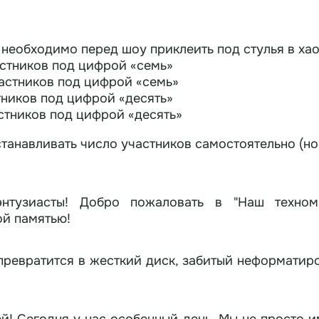
 необходимо перед шоу приклеить под стулья в ха
астников под цифрой «семь»
частников под цифрой «семь»
тников под цифрой «десять»
астников под цифрой «десять»
танавливать число участников самостоятельно (но
энтузиасты! Добро пожаловать в "Наш техном
ой памятью!
 превратится в жесткий диск, забитый неформати