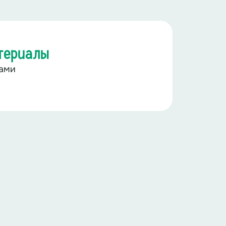
териалы
ками