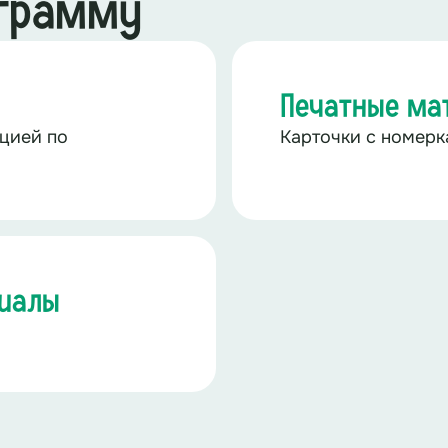
ограмму
Печатные ма
цией по
Карточки с номер
риалы