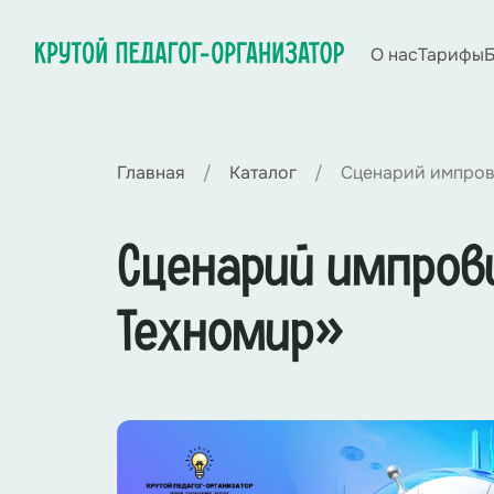
О нас
Тарифы
Б
Главная
Каталог
Сценарий импров
Сценарий импрови
Техномир»