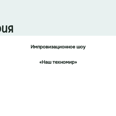
рия
Импровизационное шоу
«
Наш
техномир
»