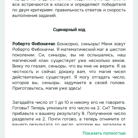
все встречаются в классе и определяют победителя
по двум критериям: правильность ответов и скорость
выполнения заданий.
Сценарный ход
Роберто Фибоначчи:
Бонжорно, синьоры! Меня зовут
Роберто Фибоначчи. Я математический маг в шестом
поколении. Си, синьоры, вы не ослышались, наш
магический клан существует уже несколько веков.
Вижу по глазам, сеньоры, что вы мне не верите. Я за
честность и сейчас докажу вам, что магия чисел
действительно существует. Я могу отгадать число,
которое вы, сеньоры, задумаете в своей голове.
Приготовьтесь, магия уже здесь!
Загадайте число от 1 до 10 и никому его не говорите.
Готовы? Теперь умножьте это число на 2. Си? Теперь
прибавьте к вашему результату 8. Полученное число
разделите на 2. Почти готово, а теперь отнимите от
вашего результата то число, которое вы загадали в
самом начале. Думайте о числе, которое у вас
Показать полностью
получилось. Читаю ваши мысли, вы думаете о числе