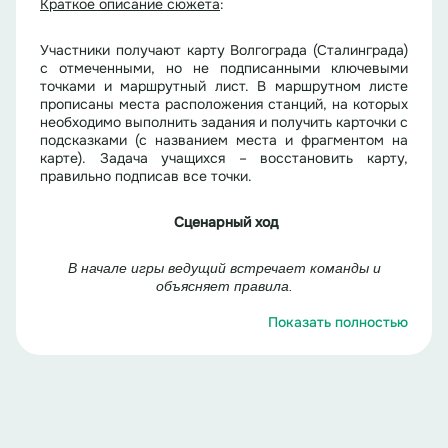
Краткое описание сюжета
:
Участники получают карту Волгограда (Сталинграда)
с отмеченными, но не подписанными ключевыми
точками и маршрутный лист. В маршрутном листе
прописаны места расположения станций, на которых
необходимо выполнить задания и получить карточки с
подсказками (с названием места и фрагментом на
карте). Задача учащихся – восстановить карту,
правильно подписав все точки.
Сценарный ход
В начале игры ведущий встречает команды и
объясняет правила.
Показать полностью
Ведущий:
Здравствуйте, юные историки! Сегодня мы
с вами отправимся в путешествие по Сталинграду. 10
ноября 1961 года — город был переименован в
Волгоград. Перед вами – карта Волгограда
(Сталинграда) (
). Как
раздает командам карты
видите, на ней отмечены важные точки, но их
названия скрыты. Ваша задача – расшифровать эту