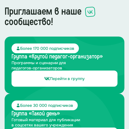
целое произведение искусства, которое позволяет
Приглашаем в наше
почувствовать себя там, в 1943 году.
сообщество!
Задание:
Перед вами – фрагменты, осколки великой
битвы, как разбросанные по полю сражения
воспоминания. Ваша команда должна проявить
внимательность и командную работу, чтобы собрать
их воедино. Когда каждый пазл будет собран, вы
Более 170 000 подписчиков
получите три картинки, каждая из которых –
отдельная важная сцена Сталинградской битвы.
Группа «Крутой педагог-организатор»
Программы и сценарии для
педагогов-организаторов
Перейти в группу
Более 30 000 подписчиков
Группа «Такой день»
Готовый материал для публикации
в соцсетях вашего учреждения