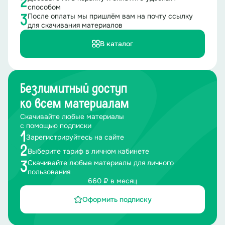
2
Ведущий 1
:
Сейчас мы приглашаем на сцену для
способом
вручения паспортов юным гражданам Российской
После оплаты мы пришлём вам на почту ссылку
3
Федерации:
для скачивания материалов
(
Название должности и ФИО второго почетного
В каталог
гостя)
(Название должности и ФИО третьего
почетного гостя)
(Название должности и ФИО представите
ля
Движения Первых, если таковой имеется)
Безлимитный доступ
ко всем материалам
На сцену поднимаются почетные гости, вручающие
паспорта.
Скачивайте любые материалы
с помощью подписки
1
Зарегистрируйтесь на сайте
2
Выберите тариф в личном кабинете
Скачивайте любые материалы для личного
3
пользования
660 ₽ в месяц
Оформить подписку