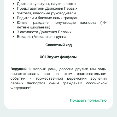
Деятели культуры, науки, спорта
Представители Движения Первых
Учителя, классные руководители
Родители и близкие юных граждан
Юные граждане, получающие паспорта (14-
летние школьники)
3 активиста Движения Первых
Вокалист/вокальная группа
Сюжетный ход
001 Звучат фанфары.
Ведущий 1:
Добрый день, дорогие друзья! Мы рады
приветствовать вас на этом знаменательном
событии – торжественной церемонии вручения
первых паспортов юным гражданам Российской
Федерации!
Ведущий 2
:
Сегодня особенный день для
Показать полностью
четырнадцати ребят, которые стоят на пороге
взрослой жизни. Сегодня они получают главный
документ, подтверждающий их гражданство, их