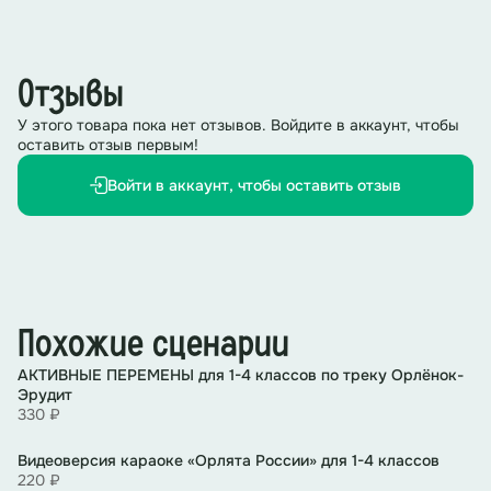
принадлежность к великой стране – России.
Ведущий 1:
Сегодняшняя церемония, посвященная
будущему нашей страны, проходит в рамках
Отзывы
программы Всероссийского общественного движения
детей и молодежи «Движение Первых» – «Мы –
У этого товара пока нет отзывов. Войдите в аккаунт, чтобы
граждане России!».
оставить отзыв первым!
Войти в аккаунт, чтобы оставить отзыв
Ведущий 2:
Движение Первых открывает новые
возможности для каждого молодого человека,
помогая раскрыть свой потенциал и внести свой
вклад в будущее нашей Родины.
Ведущий 1:
Школа! Внимание! Стоять смирно! Флаг
Российской Федерации внести.
Похожие сценарии
Знаменная группа вносит флаг.
АКТИВНЫЕ ПЕРЕМЕНЫ для 1-4 классов по треку Орлёнок-
Эрудит
330 ₽
Ведущий 2: Равнение на Государственный флаг
Российской Федерации! Флаг поднять! Звучит
Государ
ственный Гимн Российский Федерации!
Видеоверсия караоке «Орлята России» для 1-4 классов
220 ₽