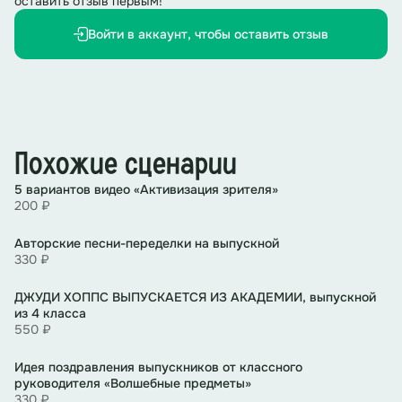
оставить отзыв первым!
Войти в аккаунт, чтобы оставить отзыв
Ведущий 1:
Он объединит не просто подписчиков, а
самое лучшее, самое дружное, самое веселое и
самое талантливое сообщество.
Ведущий 2:
Сообщество «Школы №_____ г._________», в
которое входят инфлюенсеры и креативные
редакторы, эксперты, блогеры, кураторы,
спортсмены и многие другие.
Похожие сценарии
5 вариантов видео «Активизация зрителя»
Ведущий 1:
Но обо всем по порядку.
200 ₽
Ведущий 2:
И мы приглашаем особых гостей этого
Авторские песни-переделки на выпускной
фестиваля, звезд нашей школы.
330 ₽
Нет фото
ДЖУДИ ХОППС ВЫПУСКАЕТСЯ ИЗ АКАДЕМИИ, выпускной
Ведущий 1:
Под бурные аплодисменты встречаем
из 4 класса
выпускников.
550 ₽
Выход выпускников школы
Идея поздравления выпускников от классного
руководителя «Волшебные предметы»
(Звучит ТРЕК 3 музыка «Выход выпускников»)
330 ₽