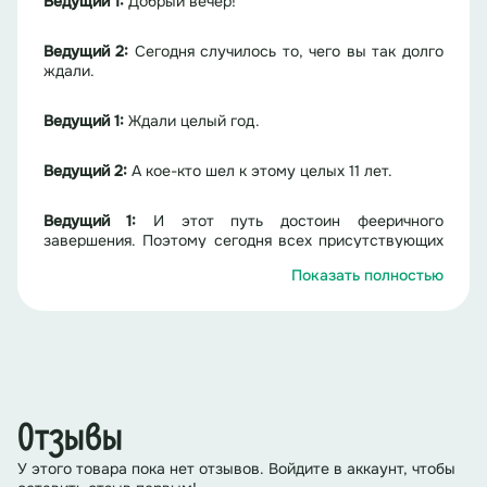
Ведущий 1:
Добрый вечер!
Ведущий 2:
Сегодня случилось то, чего вы так долго
ждали.
Ведущий 1:
Ждали целый год.
Ведущий 2:
А кое-кто шел к этому целых 11 лет.
Ведущий 1:
И этот путь достоин фееричного
завершения. Поэтому сегодня всех присутствующих
ждет масштабное действие.
Показать полностью
Ведущий 2:
Добро пожаловать на ВК Фест!
(Звучит ТРЕК 2 музыка «Заставка ВК Фест»)
Ведущий 1:
Да, да, друзья! Вы не ослышались.
Отзывы
Ведущий 2:
Только сегодня и только здесь состоится
У этого товара пока нет отзывов. Войдите в аккаунт, чтобы
офлайн-фестиваль Вконтакте.