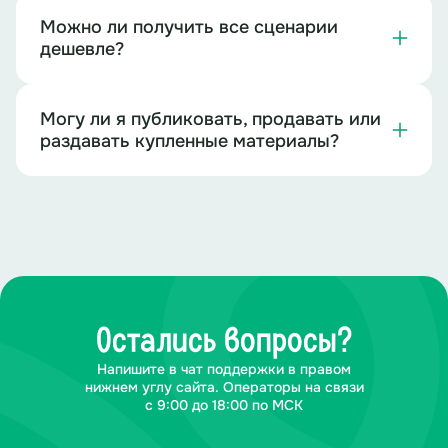
Ведущий 1:
Аплодисменты специалистам в области
Можно ли получить все сценарии
юмора.
дешевле?
(Звучит ТРЕК 14 музыка «Вручение выпускницам»)
Могу ли я публиковать, продавать или
Ведущий 1:
Жизненный статус следующих
раздавать купленные материалы?
выпускников: «Верю в лучшее». А мы верим в них.
Ведущий 2:
Ведь если ребята прошли школьную
полосу препятствий, то когда перед ними появится
новая, они не спасуют, а пойдут вперед.
Ведущий 1:
И у них всё получится.
(Звучит ТРЕК 15 музыка «Вручение аттестатов
Остались вопросы?
спортсменам»)
Напишите в чат поддержки в правом
Ведущий 1:
Поздравляем наших выпускников.
нижнем углу сайта. Операторы на связи
с 9:00 до 18:00 по МСК
Ведущий 2:
А зрители ждут выступления своих звезд.