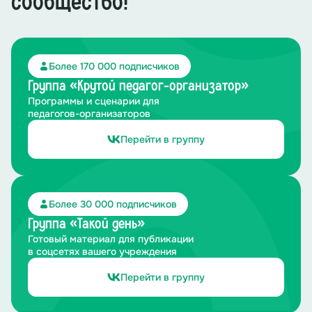
сообщество!
Я вдыхаю этот воздух.
Солнце в небе смотрит на меня.
Более 170 000 подписчиков
Группа «Крутой педагог-организатор»
Надо мною летает вольный ветер.
Программы и сценарии для
педагогов-организаторов
Он такой же, как и я.
Перейти в группу
И хочется просто
Вас благодарить.
Более 30 000 подписчиков
Нам другого не нужно.
Группа «Такой день»
Готовый материал для публикации
Вы такой вот крутой.
в соцсетях вашего учреждения
Перейти в группу
И всё, потому что…