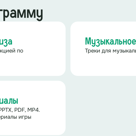
ограмму
иза
Музыкальное
кцией по
Треки для музыка
риалы
PTX, PDF, MP4.
ериалы игры