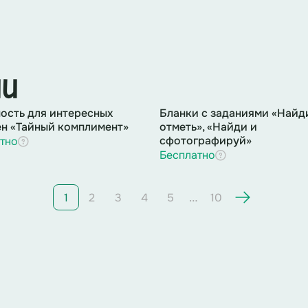
с червяками).
ёт в голову кормить ребенка червяками и жуками.
.
амое место в мусоре, а никак не у вас в животе. Е
.
ии
ость для интересных
Бланки с заданиями «Найд
н «Тайный комплимент»
отметь», «Найди и
сфотографируй»
тно
Бесплатно
…
1
2
3
4
5
10