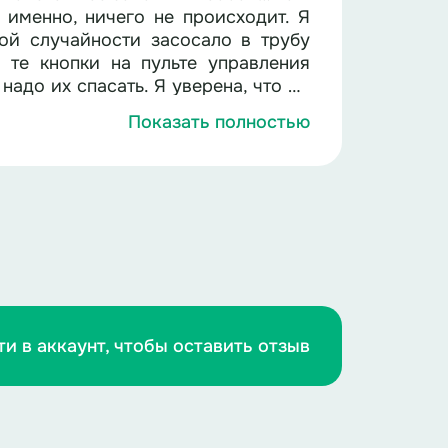
 именно, ничего не происходит. Я
ой случайности засосало в трубу
 те кнопки на пульте управления
надо их спасать. Я уверена, что вы
Показать полностью
пуга скушали друг друга». Кого же
и усами и устрашающим видом. А
кие пугающие.
ной Королевой. Так что излишняя
череди подходят к ящику, опускают
 свой внутренний голос.
ои эмоции.
ти в аккаунт, чтобы оставить отзыв
 перед отправлением домой, Элли
таких страхов и не появилось.
, все ответы по истечению времени