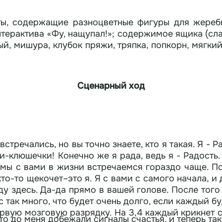
ы, содержащие разноцветные фигуры для жеребьев
нтерактива «Фу, нащупал!»; содержимое ящика (сл
, мишура, клубок пряжи, тряпка, попкорн, мягкий
Сценарный ход
стречались, но вы точно знаете, кто я такая. Я - Р
о же я рада, ведь я - Радость. Вы могли меня видеть в мультиках
 мы с вами в жизни встречаемся гораздо чаще. По
кто-то щекочет–это я. Я с вами с самого начала, и
ду здесь. Да-да прямо в вашей голове. После того 
с так много, что будет очень долго, если каждый б
вую мозговую разрядку. На 3,4 каждый крикнет св
это до меня добежали сигналы счастья, и теперь та