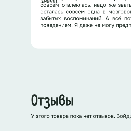
).
имена
совсем отвлеклась, надо же зват
осталась совсем одна в мозгово
забытых воспоминаний. А всё по
поведением. Я даже не могу предпо
мне поможете.
Раунд 1
(на обдумывание – 15 секун
Прослушайте отрывок из сказки:
звери так испугались в сказе К.
Ответ:
Правильный ответ
Тара
победить его смог маленький во
Как звали героя, который не б
Ответ:
Кай,
друг Герды. Именн
Интерактив «Фу, нащупал
»:
на сце
хвастливая смелость ни к чему 
Отзывы
туда руки и на ощупь пытаются уг
В сказке А. Волкова «Волшебн
должна была победить ведьму Ба
Ответ:
Она боялась
воды.
А если
У этого товара пока нет отзывов. Войд
Раунд 2
(на обдумывание – 15 сек
озвучивает Брезгливость)