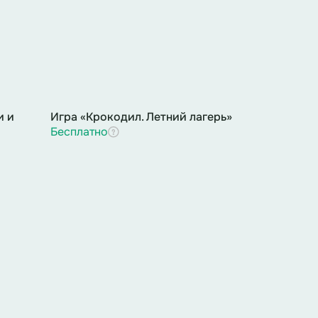
сли вы не ценитель больничных стен
и и
Игра «Крокодил. Летний лагерь»
Бесплатно