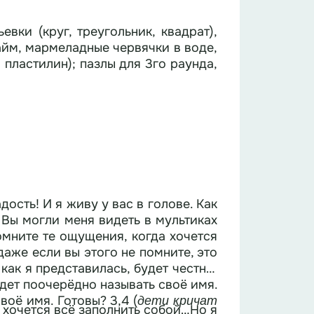
ки (круг, треугольник, квадрат),
айм, мармеладные червячки в воде,
 пластилин); пазлы для 3го раунда,
адость! И я живу у вас в голове. Как
мните те ощущения, когда хочется
 даже если вы этого не помните, это
как я представилась, будет честно,
удет поочерёдно называть своё имя.
оё имя. Готовы? 3,4 (
дети кричат
к хочется всё заполнить собой…Но я