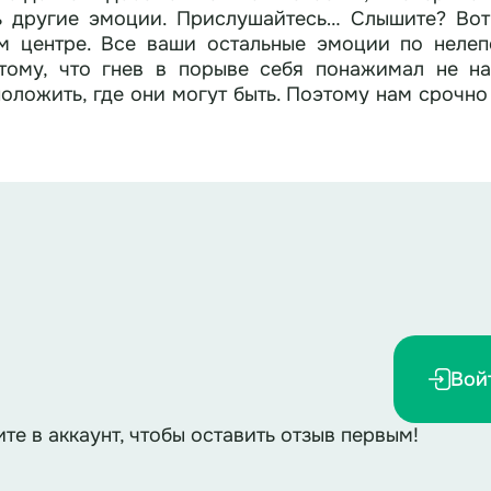
ь другие эмоции. Прислушайтесь… Слышите? Вот
м центре. Все ваши остальные эмоции по нелеп
тому, что гнев в порыве себя понажимал не на
ложить, где они могут быть. Поэтому нам срочно 
д, ответы озвучиваются, после каждого вопроса)
 «Звери задрожали, в обморок упали. Волки от ис
И. Чуковского?
канище
.
Именно он напугал всех зверей своим
робей. Задумайтесь, может не все ваши страхи та
оялся Снежной Королевы?
о он не побоялся прокатиться в санях со Снеж
ну приглашается несколько участников. Они по о
хорошему не приводят. Надо внимательнее слушать
адать, что в нем находится, описывая при этом св
Вой
ик Изумрудного города» в последнем испытании,
стинду. Вспомните, чего боялась эта ведьма?
 бы у неё в голове жила брезгливость, может быть 
ите в аккаунт, чтобы оставить отзыв первым!
унд, ответы озвучиваются после каждого вопроса