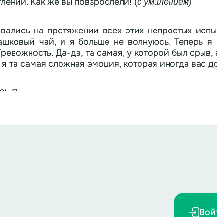
ений. Как же вы повзрослели! (
с умилением)
рвались на протяжении всех этих непростых испы
шковый чай, и я больше не волнуюсь. Теперь я
Тревожность. Да-да, та самая, у которой был срыв
ем я та самая сложная эмоция, которая иногда вас 
?! После первого класса появилось столько дом
дители не понимают…(
кадр с Ностальгией
:
может 
особ выдохнуть и расслабиться. Могу поделиться.
осмотреть на свои ноги, ух, веселые носки, а пот
ебя вижу, напрасно смеёшься. Я тебя запомнила, у
аем, на три –кричим. Раз, два, три. Надеюсь, помог
дное путешествие к самосознанию и другим сложны
. Ведь мы, ваши эмоции, непременно поможем 
Вой
шо вы прислушиваетесь к своим эмоциям. Сейчас