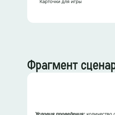
Карточки для игры
Фрагмент сцена
Ус
количество 
ловия проведения: