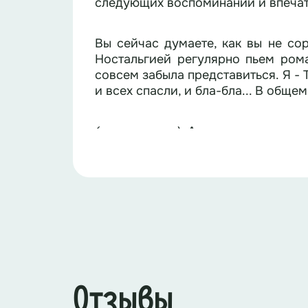
следующих воспоминаний и впечатл
Вы сейчас думаете, как вы не со
Ностальгией регулярно пьем рома
совсем забыла представиться. Я - 
и всех спасли, и бла-бла... В общ
А как не доставать
(
нагнетающе
)
одноклассники дружелюбны, а ро
Кстати, мне помогает ещё один сп
вдохнуть, опустить голову вниз, п
«Всё получится». Эй, парень, я т
раз-опускаем голову, на 2 – подним
Сегодняшняя встреча – это очере
и не понимать. Но это не важно
контролем!
Отзывы
Прямо сейчас проверим, как хоро