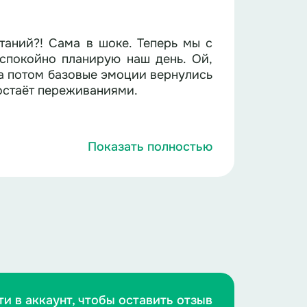
таний?! Сама в шоке. Теперь мы с
 спокойно планирую наш день. Ой,
, а потом базовые эмоции вернулись
достаёт переживаниями.
ашки, плюс разные уроки, не все
Показать полностью
)
чаю? Тревожность успокаивается
 Повторяйте за мной. Надо глубоко
ом резко поднять голову и крикнуть
видимся у доски. Готовы? Тогда на
ло.
м словам, которые вы пока можете
вам разобраться. У меня всё под
ти в аккаунт, чтобы оставить отзыв
 я буду называть цифры, а в зале