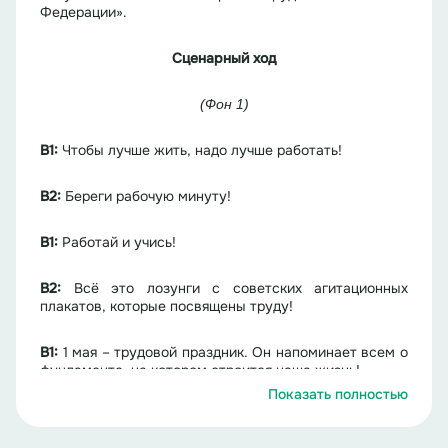
Федерации».
Сценарный ход
(Фон 1)
В1:
Чтобы лучше жить, надо лучше работать!
В2:
Береги рабочую минуту!
В1:
Работай и учись!
В2:
Всё это лозунги с советских агитационных
плакатов, которые посвящены труду!
В1:
1 мая – трудовой праздник. Он напоминает всем о
фундаменте, на котором строится наша жизнь!
Показать полностью
В2:
Труд придаёт смысл нашему существованию,
помогает развиваться и самовыражаться.