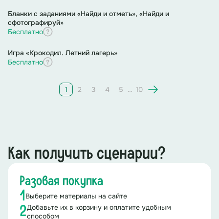
Бланки с заданиями «Найди и отметь», «Найди и
И исследуют небесные тела,
сфотографируй»
Бесплатно
Журналист, писатель пишут прозу,
Игра «Крокодил. Летний лагерь»
Адвокат ведёт в суде дела.
Бесплатно
1
2
3
4
5
…
10
Как получить сценарии?
Разовая покупка
1
Выберите материалы на сайте
Добавьте их в корзину и оплатите удобным
2
способом