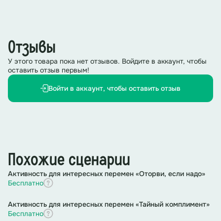
В1:
Работа рук и труд ума несут в себе ценные
знания и опыт!
Отзывы
В2:
Важно ценить и уважать труд всех людей,
независимо от его характера и специфики.
У этого товара пока нет отзывов. Войдите в аккаунт, чтобы
оставить отзыв первым!
(Выход чтецов (ученики начальной школы))
Войти в аккаунт, чтобы оставить отзыв
(Фон2)
1:
Тысячи профессий есть на свете:
Инженер, учитель и фотограф,
Похожие сценарии
Блогер, переводчик в интернете,
Активность для интересных перемен «Оторви, если надо»
Бесплатно
Воспитатель, лётчик, хореограф…
Активность для интересных перемен «Тайный комплимент»
Бесплатно
2:
Астрономы смотрят всё на звёзды