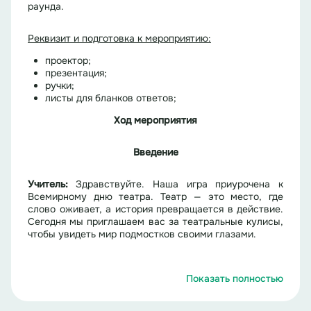
раунда.
Реквизит и подготовка к мероприятию
:
проектор;
презентация;
ручки;
листы для бланков ответов;
Ход мероприятия
Введение
У
чител
ь
:
Здравствуйте. Наша игра приурочена к
Всемирному дню театра. Театр — это место, где
слово оживает, а история превращается в действие.
Сегодня мы приглашаем вас за театральные кулисы,
чтобы увидеть мир подмостков своими глазами.
Дети делятся на команды и выбирают капитана.
Показать полностью
Капитан получает листы для записи. Педагог
инструктирует команды о необходимости писать