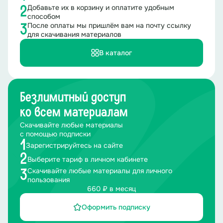
Добавьте их в корзину и оплатите удобным
2
1. Амфитеатр
способом
После оплаты мы пришлём вам на почту ссылку
3
2. Коробка
для скачивания материалов
В каталог
3. Арена
5. Сначала в древнегреческом театре, а потом и во
многих других театрах артисты использовали этот
Безлимитный доступ
вид обуви, чтобы быть выше. Как называлась обувь
на высокой платформе?
ко всем материалам
Скачивайте любые материалы
1. Котурны
с помощью подписки
1
Зарегистрируйтесь на сайте
2. Ботфорты
2
Выберите тариф в личном кабинете
Скачивайте любые материалы для личного
3
3. Царухи
пользования
660 ₽ в месяц
Тур
2
.
Виды и жанры
Оформить подписку
Комедийная пьеса с песнями-куплетами и