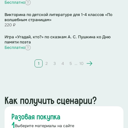
Бесплатно
Древняя Греция
Древний Рим
Викторина по детской литературе для 1-4 классов «По
Российское государство
волшебным страницам»
220 ₽
2.Кто играл все роли в театре Древней Греции
М
ужчины
Игра «Угадай, кто?» по сказкам А. С. Пушкина ко Дню
Женщины
памяти поэта
Бесплатно
3. С помощью чего зрители первого театра в мире
понимали, какую роль играет актёр, и какие эмоции
он испытывает?
1
2
3
4
5
…
10
1. С помощью объявлений глашатая
2. С помощью титров на каменных плитах
3.
С помощью масок
Как получить сценарии?
4. Как называется античная постройка для
Разовая покупка
разнообразных массовых зрелищ, в том числе
театральных сцен?
1
Выберите материалы на сайте