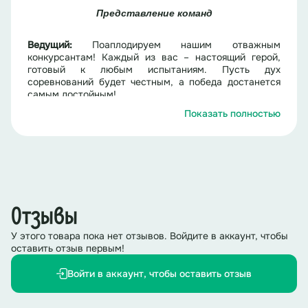
Представление команд
Ведущий:
Поаплодируем нашим отважным
конкурсантам! Каждый из вас – настоящий герой,
готовый к любым испытаниям. Пусть дух
соревнований будет честным, а победа достанется
самым достойным!
Показать полностью
(Аплодисменты)
Ведущий
:
Спешу представить наше уважаемое
жюри.
Представление жюри
Отзывы
Ведущий:
Мы начинаем погружение в мир сказки с
У этого товара пока нет отзывов. Войдите в аккаунт, чтобы
поправкой на сегодняшние реалии. Уверен(а), что
оставить отзыв первым!
путешествие окажется захватывающим. И помните,
главное – не победа, а участие и веселое
Войти в аккаунт, чтобы оставить отзыв
времяпрепровождение!