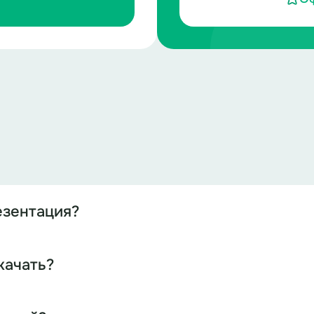
езентация?
качать?