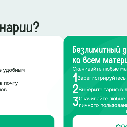
енарии?
Безлимитный д
ко всем матер
Скачивайте любые ма
те удобным
1
Зарегистрируйтесь 
а почту
2
лов
Выберите тариф в 
Скачивайте любые 
3
личного пользован
О