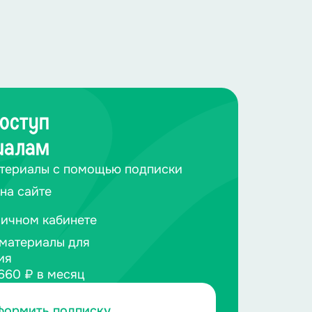
оступ
иалам
териалы с помощью подписки
на сайте
личном кабинете
материалы для
ия
660 ₽ в месяц
формить подписку