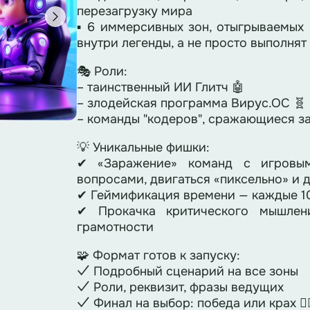
перезагрузку мира
▪ 6 иммерсивных зон, отыгрываемых
внутри легенды, а не просто выполнят
🎭 Роли:
– таинственный ИИ Глитч 🤖
– злодейская программа Вирус.ОС 🧬
– команды "кодеров", сражающиеся за
💡 Уникальные фишки:
✔ «Заражение» команд с игровым
вопросами, двигаться «пиксельно» и д
✔ Геймификация времени — каждые 10
✔ Прокачка критического мышлен
грамотности
🧩 Формат готов к запуску:
✓ Подробный сценарий на все зоны
✓ Роли, реквизит, фразы ведущих
✓ Финал на выбор: победа или крах 😵‍