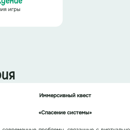
ждение
ния игры
рия
Иммерсивный квест
«Спасение системы»
 современные проблемы, связанные с виртуально