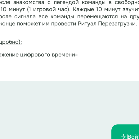
сле знакомства с легендой команды в свобод
 10 минут (1 игровой час). Каждые 10 минут звуч
осле сигнала все команды перемещаются на дру
 конце поможет им провести Ритуал Перезагрузки.
дробно)
:
ажение цифрового времени»
 минут (6 зон × 10 минут).
ремя ускоряется: каждые 10 реальных минут = 1 и
гровых часов до полного «заражения».
т зловещего сигнала (см. ниже) каждая команда мен
тиле «цифровых часов» (например, проекция с гл
е могут использовать слова «да» и «нет».
ий сигнал (см. в папке), и меняется «статус» иг
ся можно только «пиксельно» (шагами по 30 см, ка
начинают поддаваться заражению». Добавляется но
 один игрок «замирает» на 30 секунд (как лагающи
ько вопросами и т.д.
Вой