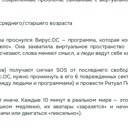
среднего/старшего возраста
 проснулся Вирус.ОС — программа, которая ког
рело». Она захватила виртуальное пространство
чезают, слова меняют смысл, а люди ведут себя к
ов) получают сигнал SOS от последнего свобод
с.ОС, нужно проникнуть в его 6 поврежденных сек
ежду людьми и программами) и провести Ритуал П
т иначе. Каждые 10 минут в реальном мире — это 
шком медленно, их аватары «заразятся» и нач
ами или двигаться «пиксельно»).