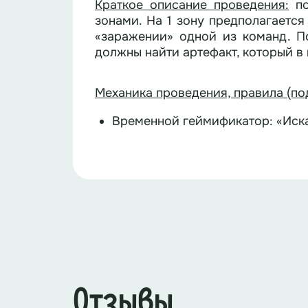
Краткое описание проведения
:
по
зонами. На 1 зону предполагается
«заражении» одной из команд. П
должны найти артефакт, который в
Механика проведения, правила (по
Временной геймификатор: «Иск
В реальном мире квест длится 60
В игровой вселенной Вирус.ОС в
Получается, у команды есть 6 и
1 час = 1 игровая зона. В момен
Как это визуализируется:
Примеры ограничений:
Таймер обратного отсчета в с
отсчета.
«Вирус атакует речь» — игроки н
Каждые 10 минут звучит зловещ
«Глюки моторики» — передвигать
час в Вирус.ОС… Ваши аватары 
«Зависание» — каждые 2 минуты
Эффект «Заражения».
«Баг речи» – игроки говорят тол
Отзывы
Как это работает: