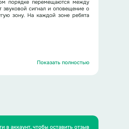
ном порядке перемещаются между
ит звуковой сигнал и оповещение о
гую зону. На каждой зоне ребята
Показать полностью
гровой час.
яет зону.
ючными числами). Или просто звук
роков. Ведущий объявляет: «Прошёл
к в старых играх).
вое ограничение (см. ниже).
й персонаж).
ти в аккаунт, чтобы оставить отзыв