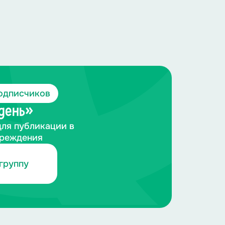
одписчиков
 день»
для публикации в
чреждения
группу