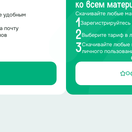
ко всем матер
Скачивайте любые ма
те удобным
1
Зарегистрируйтесь 
а почту
2
лов
Выберите тариф в 
Скачивайте любые 
3
личного пользован
О