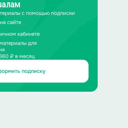
иалам
териалы с помощью подписки
на сайте
личном кабинете
материалы для
ия
660 ₽ в месяц
формить подписку