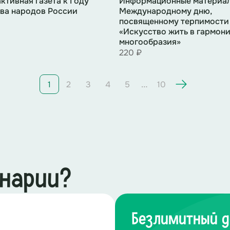
ктивная газета к Году
Информационные материал
ва народов России
Международному дню,
посвященному терпимости
«Искусство жить в гармон
многообразия»
220 ₽
…
1
2
3
4
5
10
енарии?
Безлимитный д