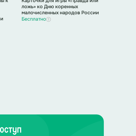
ы к
Карточки для игры «Правда или
ложь» ко Дню коренных
малочисленных народов России
ии
Бесплатно
оступ