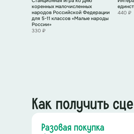
Cтанционная игра ко Дню
Интера
коренных малочисленных
единст
народов Российской Федерации
440 ₽
для 5-11 классов «Малые народы
России»
330 ₽
Как получить сц
Разовая покупка