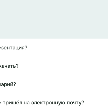
езентация?
качать?
нарий?
е пришёл на электронную почту?