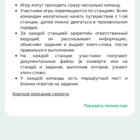
Игру могут проходить сразу несколько команд;
Участники игры перемещаются по станциям. Всем
командам желательно начать путешествие с 1-ой
станции, далее можно двигаться в произвольном
порядке;
За каждой станцией закреплён ответственный
ведущий, он рассказывает информацию,
объясняет задания и выдаёт ключ-слова, после
правильного выполнения;
На каждой станции участники получают
документальные файлы (в конверте или на
стенде) и задание, выполнив которое, узнают
ключ-слово;
У каждой команды есть маршрутный лист и
бланки ответов на задания.
Краткое описание сюжета
:
Показать полностью
27 января известен во всём мире как День памяти
жертв Холокоста. Дата выбрана не случайно, именно
в этот день Советские войска освободили пленных из
концлагеря Освенцим.
Холокост, наряду со Второй мировой войной, – самая