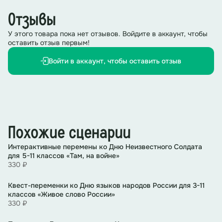
масштабная трагедия XX века, не имеющей примеров
Отзывы
в истории. И самыми уязвимыми жертвами нацистов
стали дети.
У этого товара пока нет отзывов. Войдите в аккаунт, чтобы
оставить отзыв первым!
Участникам игры предстоит отправиться в прошлое и
узнать о событиях и ключевых моментах Холокоста
Войти в аккаунт, чтобы оставить отзыв
через реальные истории детей – свидетелей тех
страшных дней. Изучая документальные материалы и
выполняя задания, они узнают о самом непростом
периоде нашей истории.
Сценарный ход
Похожие сценарии
Ответственный за станцию ведущий рассказывает
Интерактивные перемены ко Дню Неизвестного Солдата
информацию, и объясняет суть задания
для 5-11 классов «Там, на войне»
330 ₽
1 станция «Страшное слово»
Квест-переменки ко Дню языков народов России для 3-11
Германия, 30-е годы прошлого века. В ночь 10 ноября
классов «Живое слово России»
1938 года маленький Даниэль проснулся в центре
330 ₽
Берлина от звука разбивающегося стекла, в другом
городе проснулась маленькая Ханна и сотни