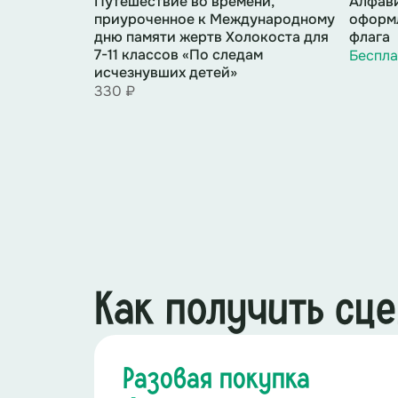
Путешествие во времени,
Алфави
приуроченное к Международному
оформл
дню памяти жертв Холокоста для
флага
7-11 классов «По следам
Беспла
исчезнувших детей»
330 ₽
Как получить сц
Разовая покупка