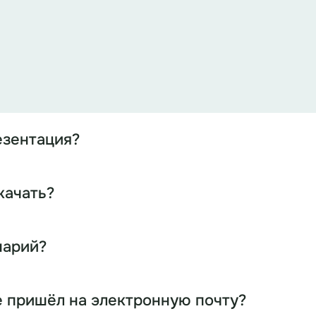
езентация?
качать?
нарий?
е пришёл на электронную почту?