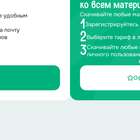
ко всем матер
Скачивайте любые ма
те удобным
1
Зарегистрируйтесь 
а почту
2
лов
Выберите тариф в 
Скачивайте любые 
3
личного пользован
О