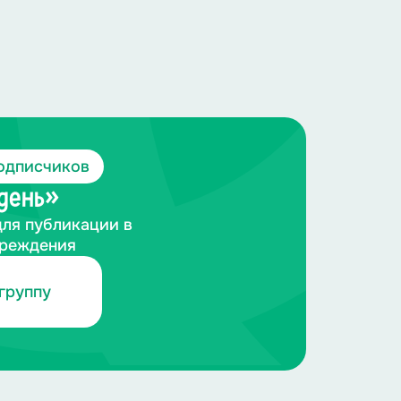
одписчиков
 день»
для публикации в
чреждения
группу