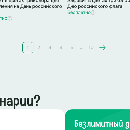
т в цветах триколора для
Алфавит в цветах триколор
ения на День российского
Дню российского флага
Бесплатно
тно
…
1
2
3
4
5
10
енарии?
Безлимитный д