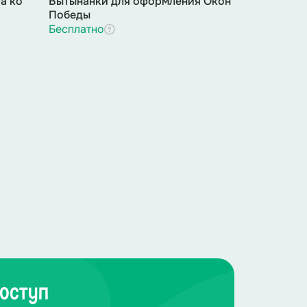
а ко
Вытынанки для оформления Окон
Победы
Бесплатно
оступ