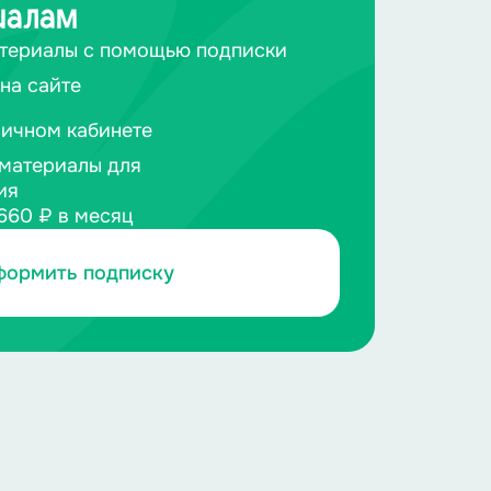
иалам
териалы с помощью подписки
на сайте
личном кабинете
материалы для
ия
660 ₽ в месяц
формить подписку