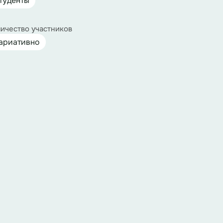
туденты
ичество участников
ариативно