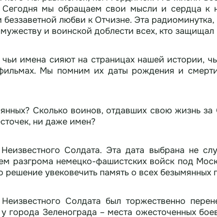
мы обращаем свои мысли и сердца к ним. К тем, кто своими п
 беззаветной любви к Отчизне. Эта радиоминутка,
мужеству и воинской доблести всех, кто защищал
, чьи имена сияют на страницах нашей истории, ч
фильмах. Мы помним их даты рождения и смерти
янных? Сколько воинов, отдавших свою жизнь за 
есточек, ни даже имен?
выбрана не случайно. Она связана с конкретным
ем разгрома немецко-фашистских войск под Москв
о решение увековечить память о всех безымянных 
 Неизвестного Солдата был торжественно перен
у города Зеленограда – места ожесточенных боев