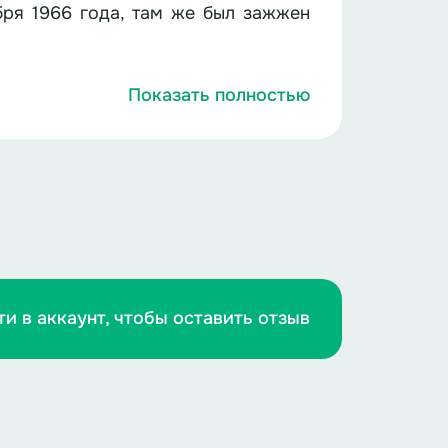
бря 1966 года, там же был зажжен
к ты мечтал читать рассказы детям;
Показать полностью
ивым пообещал домой прийти? Увы,
ага? Ты помнишь, как
июля Прожить - родится сын, о нем
ечества. По официальным данным
руженных Сил СССР в годы войны
ти в аккаунт, чтобы оставить отзыв
статистика: по сей день более 4
не захороненными в братских или
стные Солдаты – миллионы героев,