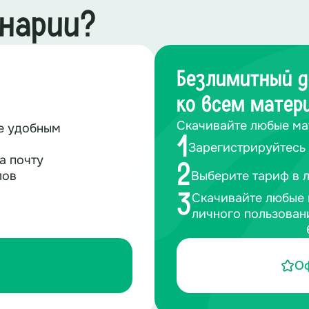
тысяч бойцов. Александру на тот момент было 19 
енарии?
Безлимитный д
ко всем матер
Скачивайте любые ма
те удобным
1
Зарегистрируйтесь 
а почту
2
лов
Выберите тариф в 
Скачивайте любые 
3
личного пользован
О