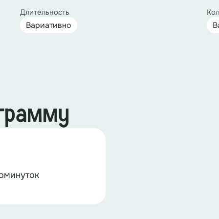
Длительность
Кол
Вариативно
В
ограмму
иоминуток