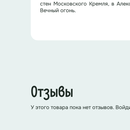
стен Московского Кремля, в Алек
Вечный огонь.
Скажи, солдат, ты помнишь, в соро
Гулять, лишь солнце встанет, по
вперед тебя дурные вести Пришли: Погиб, и тело не найти. Ты 
голыми руками на врага? Ты помнишь, 
пронзила сердце пуля? Ты помнишь
мечтал!» Твои мечты, надежды, обещанья, Теперь лежат с тобою под землей, Ты умер, чтобы прекратить страданья, Своей
страны, любимой и родной.
Великая Отечественная война с
Министерства обороны Российск
составили более 8 миллионов 600 
Отзывы
Но за этими огромными, страшны
У этого товара пока нет отзывов. Войд
миллионов военнослужащих числя
индивидуальных могилах с устано
разбросанные по полям сражений о