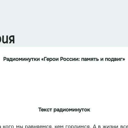
рия
Радиоминутки
«
Герои России: память и подвиг
»
Текст
радиоминуток
на кого мы равняемся, кем гордимся. А в жизни вс