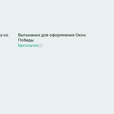
ов по всей стране, состоящие из
 – продолжают поднимать останки
 и до наших дней, были найдены и
 установить имена более 200 тысяч
а ко
Вытынанки для оформления Окон
Победы
Бесплатно
го Солдата звучат как вечное эхо
нам и огромное число героев, чьи
о, за несколько минут невозможно
сотни тысяч – солдат, медсестёр,
егодня мы хотим вспомнить лишь
ревню Чернушки ценой собственной
одолжить наступление. Его подвиг