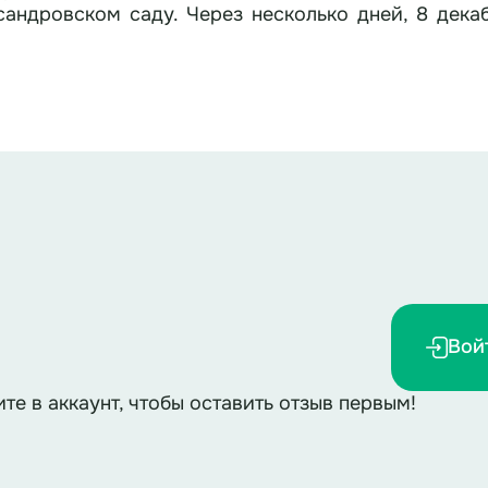
сандровском саду. Через несколько дней, 8 дека
к третьем Ты здесь кричал «за родину!» врагам? Ка
 лугам? Ты помнишь, парень, молодой невесте Ж
помнишь, воин, как храбро ты сражался, Бросаясь с
как погибнуть не боялся, Пробравшись в центр бойни оч
, умирая, прошептал: «Мне, Господи, хотя бы до 
тала самой кровопролитной в истории челов
ой Федерации, общие безвозвратные потери Воо
тысяч человек.
Вой
ми цифрами скрывается ещё одна трагическая 
ите в аккаунт, чтобы оставить отзыв первым!
тся пропавшими без вести или погибшими, но 
вленными именами. Это и есть те самые Неизве
т Бреста до Берлина.