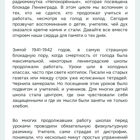
радиоминутка «Непокорённые», которая посвящена
блокаде Ленинграда. В этом цикле мы вспомним о
тех, кто не сдался, кто продолжал учиться и
работать, несмотря на голод и холод. Сегодня
прозвучат воспоминания о детях, учителях, чей дух
оказался крепче камня и стали. Давайте все вместе
откроем наши сердца для памяти о тех днях.
Зимой 1941-1942 годов, в самую страшную
блокадную пору, когда смертность от голода была
максимальной, некоторые ленинградские школы
продолжали работать. Уроки шли в холодных
классах, часто при свете коптилок. Писали на старых
газетах или между строк уже исписанных тетрадей.
Чернила замерзали. Но посещение этих уроков было
подвигом и учителей, и учеников. Для многих детей
школа стала центром, где они чувствовали себя
защищенными и где их мысли были заняты не только
хлебом.
Во многих продолжавших работу школах перед
уроками проводили обязательную физкультурную
разминку. Учителя, сами страдая от дистрофии,
понимали, что несколько минут простых упражнений