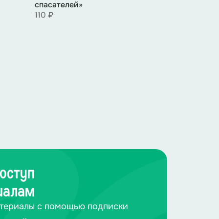
спасателей»
110 ₽
оступ
иалам
териалы с помощью подписки