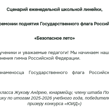
Сценарий
еженедельной школьной линейки,
ремонии поднятия Государственного флага
Росси
«Безопасное лето»
 ученики и уважаемые педагоги! Мы начинаем на
лнения гимна Российской Федерации.
наменосца Государственного флага Российс
класса Жукову Андрею, юнармейцу, члену штаба П
ику по итогам 202
5
-202
6
учебного года, победител
призеру конкурса «ЮИД»)