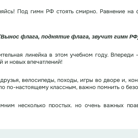
яйсь! Под гимн РФ стоять смирно. Равнение на 
(Вынос флага, поднятие флага, звучит гимн РФ
ительная линейка в этом учебном году. Впереди 
й и новых впечатлений!
 друзья, велосипеды, походы, игры во дворе и, ко
ыло по-настоящему классным, важно помнить о без
мним несколько простых, но очень важных пра
аксимальной пользой!
ость на дороге. Летом вы чаще катаетесь на в