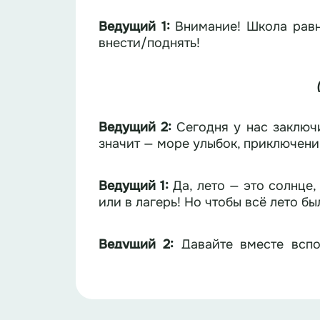
Ведущий 1:
Внимание! Школа равн
внести/поднять!
Ведущий 2:
Сегодня у нас заключ
значит — море улыбок, приключени
Ведущий 1:
Да, лето — это солнце,
или в лагерь! Но чтобы всё лето б
Ведущий 2:
Давайте вместе вспо
каникулы без неприятностей и с м
Ведущий 1:
Правило № 1: Безопасн
Помните!