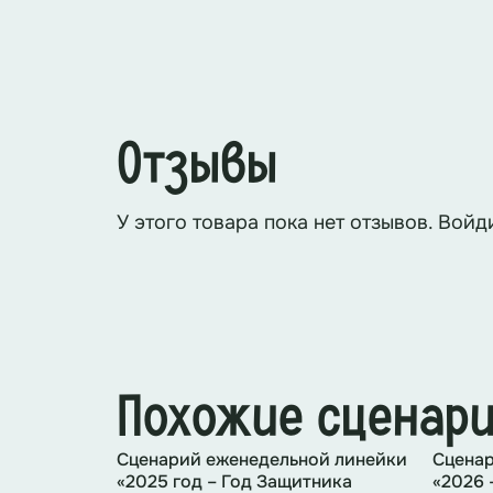
Ведущий 2
: Всегда надевайте шлем
Ведущий 1:
Переходите дорогу тол
Отзывы
как перейти дорогу, остановитесь,
Ведущий 2:
В тёмное время суток 
У этого товара пока нет отзывов. Войд
Ведущий 1:
Правило № 2:
Похожие сценар
Сценарий еженедельной линейки
Сценар
«2025 год – Год Защитника
«2026 