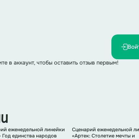
 и защиту, если катаетесь быстро или по неровной
ько по пешеходному переходу и на зелёный свет 
 посмотрите налево, направо и снова налево.
Вой
используйте светоотражающие элементы — так води
ите в аккаунт, чтобы оставить отзыв первым!
ии
ий еженедельной линейки
Сценарий еженедельной л
- Год единства народов
«Артек: Столетие мечты и