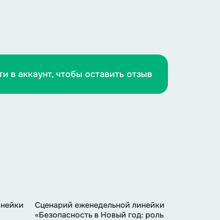
 дороге.
пешеходного светофора. Перед тем
ти в аккаунт, чтобы оставить отзыв
тели заметят вас издалека.
инейки
Сценарий еженедельной линейки
«Безопасность в Новый год: роль