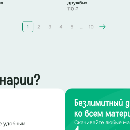
и»
дружбы»
110 ₽
…
1
2
3
4
5
10
енарии?
Безлимитный д
ко всем матер
Скачивайте любые ма
те удобным