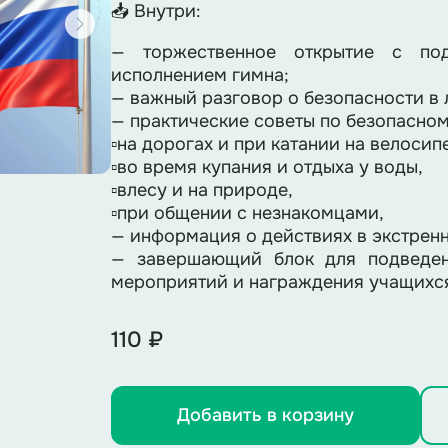
📥 Внутри:
— торжественное открытие с под
исполнением гимна;
— важный разговор о безопасности в 
— практические советы по безопасно
▫️на дорогах и при катании на велоси
▫️во время купания и отдыха у воды,
▫️влесу и на природе,
▫️при общении с незнакомцами,
— информация о действиях в экстренн
— завершающий блок для подведен
мероприятий и награждения учащихс
110 ₽
Добавить в корзину