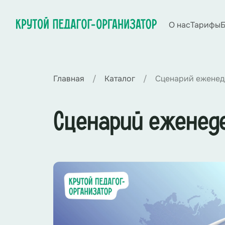
О нас
Тарифы
Б
Главная
Каталог
Сценарий еженед
Сценарий еженед