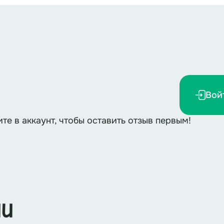
ник – День матери! Интересно, а как появился эт
транам и эпохам, чтобы больше узнать о нем и уви
уже в Африке и Древней Греции устраивали специ
 приключение прямо сейчас?
Вой
правимся в путешествие, в прошлое!
ите в аккаунт, чтобы оставить отзыв первым!
авиться. Кто же сможет помочь, провести нас по с
виться в увлекательное путешествие, чтобы узнать
ии