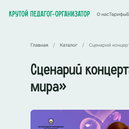
О нас
Тарифы
Б
Главная
Каталог
Сценарий концер
Сценарий концер
мира»