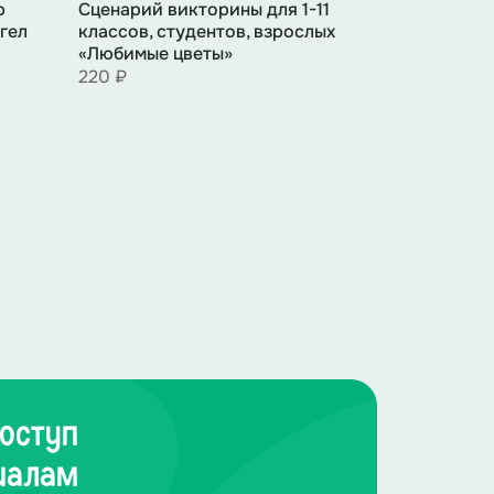
ю
Сценарий викторины для 1-11
гел
классов, студентов, взрослых
«Любимые цветы»
220 ₽
дарность нашим любимым мамам. Мы
жения признательности женщинам-
и День матери в разных странах и
оступ
иалам