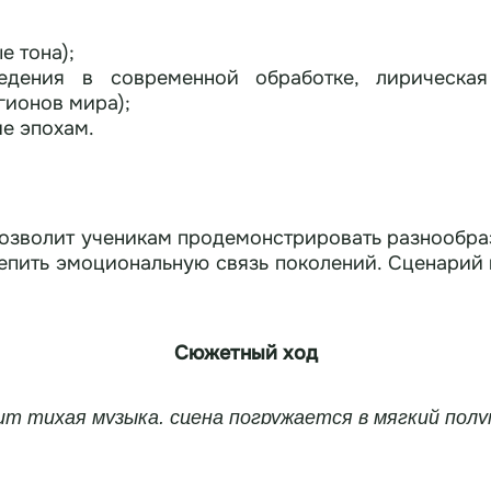
е тона);
едения в современной обработке, лирическая
гионов мира);
е эпохам.
озволит ученикам продемонстрировать разнообраз
репить эмоциональную связь поколений. Сценарий 
Сюжетный ход
ит тихая музыка, сцена погружается в мягкий полу
Выходят 2 ученика начальной школы.