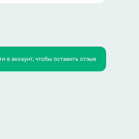
от праздник? Может, отправиться в
деть, как отмечали его раньше?
альные торжества в честь матерей.
ти в аккаунт, чтобы оставить отзыв
траницам истории?
, как прославляли матерей в разные