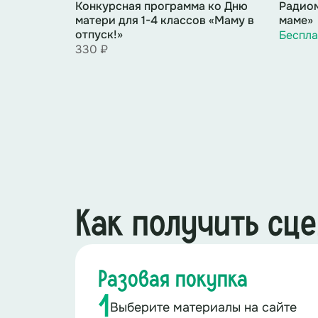
Конкурсная программа ко Дню
Радиом
матери для 1-4 классов «Маму в
маме»
отпуск!»
Беспла
330 ₽
Ведущий 1
: Дорогие друзья! Сег
приглашаем вас в чудесное путеше
Ведущий 2
: Именно путешествие
матерям менялась в зависимости 
поколениях.
Как получить сц
Разовая покупка
1
Выберите материалы на сайте