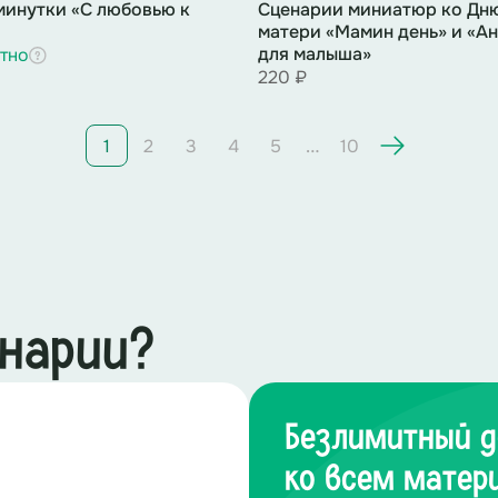
инутки «С любовью к
Сценарии миниатюр ко Дн
Свет постепенно усиливается, выходят ведущие.
матери «Мамин день» и «Ан
для малыша»
тно
220 ₽
одня мы собрались здесь, чтобы выразить благо
ствие, полное сюрпризов и открытий.
…
1
2
3
4
5
10
м станет сегодняшний праздник. Культура выра
от места и времени. Давайте узнаем, как отмечал
енарии?
Безлимитный д
ко всем матер