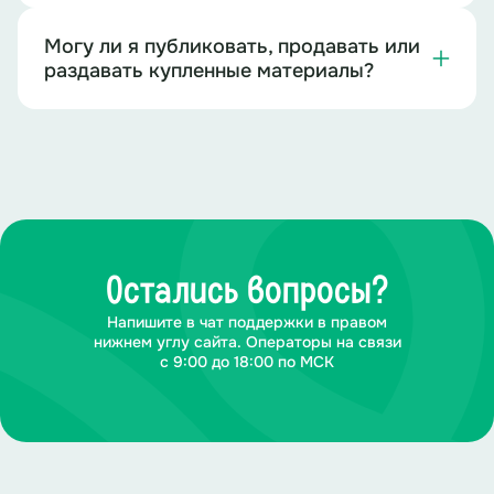
Текст загадки:
Могу ли я публиковать, продавать или
раздавать купленные материалы?
я в
счнкаеитак
,
ежорк
,
секвноу
и
жнееон
.
нодаесл
ан
еокмло
,
ащеч
ежонсблоене
.
в
ралкохмизо
иавожюрп
,
Остались вопросы?
Напишите в чат поддержки в правом
а ан
цоенлс
усзар
ают
.
нижнем углу сайта. Операторы на связи
с 9:00 до 18:00 по МСК
Текст загадки (собранный):
Я в стаканчиках, рожке,
Вкусное и нежное.