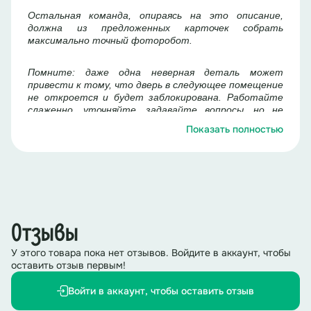
Остальная команда, опираясь на это описание,
должна из предложенных карточек собрать
максимально точный фоторобот.
Помните: даже одна неверная деталь может
привести к тому, что дверь в следующее помещение
не откроется и будет заблокирована.
Работайте
слаженно, уточняйте, задавайте вопросы, но не
подглядывайте - система это сразу засечёт!
Показать полностью
У вас есть три попытки предоставить финальные
фотороботы. Поехали!
За
дача:
Один ребенок из команды получает фотографии.
Отзывы
Он поворачивается спиной к команде и
описывает людей, которых видит на фото.
У этого товара пока нет отзывов. Войдите в аккаунт, чтобы
Задача команды – собрать фотороботы, которые
оставить отзыв первым!
будут максимально похожи на исходное фото.
Войти в аккаунт, чтобы оставить отзыв
Ответы: