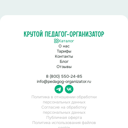
Сделано на молоке,
Чаще белоснежное.
В морозилках проживаю,
Каталог
О нас
А на солнце сразу таю.
Тарифы
Контакты
Блог
Ответ:
Отзывы
Мороженое.
8 (800) 550-24-85
info@pedagog-organizator.ru
Политика в отношении обработки
персональных данных
Согласие на обработку
персональных данных
Публичная оферта
Политика использования файлов
cookie