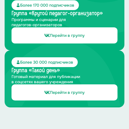
Разгадать зашифрованное слово при помощи
Более 170 000 подписчиков
выданного стихотворения.
Группа «Крутой педагог-организатор»
Текст стихотворения:
Программы и сценарии для
педагогов-организаторов
Кот каждый день со мной — и это счастье,
Перейти в группу
Огромный дом, любовь и доброта.
Нам не страшны ни беды, ни ненастья,
Более 30 000 подписчиков
Группа «Такой день»
Фундамент моей радости -
мурчание
кота.
Готовый материал для публикации
в соцсетях вашего учреждения
Если кот рядом — не страшны преграды,
Перейти в группу
Теплом и нежностью наполнен каждый миг.
А буквы первые стиха - к подсказке проводник.
Ответ: