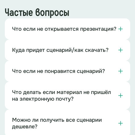
Конфета.
Частые вопросы
Задание 4. Путаница
Что если не открывается презентация?
Подготовка:
(см. папку «Путаница»)
Распечатать карточку с загадкой
Куда придет сценарий/как скачать?
Ведущий:
Новая открытая дверь – и новый код,
который требуется вычислить.
Что если не понравится сценарий?
На сей раз вам потребуется просто разгадать
загадку.
Думаете, что это так просто? Как бы не
так!
Буквы в каждом слове перепутаны местами,
Что делать если материал не пришёл
поэтому сначала придется восстановить сам
на электронную почту?
текст загадки, а потом, проникнув в ее суть,
назвать правильный пароль для открытия двери.
Задача:
Можно ли получить все сценарии
дешевле?
Восстановить текст загадки.
Дать отгадку на нее.