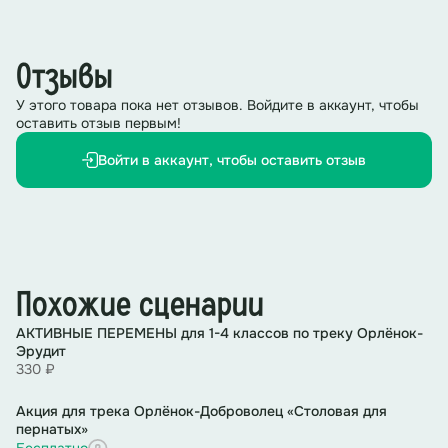
Учитель:
А символом какого трека Орлят России
является книга? Как вы думаете, какая ценность
Отзывы
заключена в этом символе?
У этого товара пока нет отзывов. Войдите в аккаунт, чтобы
(
О
тветы детей
)
оставить отзыв первым!
Войти в аккаунт, чтобы оставить отзыв
Слайд 3
Учитель:
Верно, книга – символ трека «Орленок-
эрудит».
Книга как символ содержит в себе не только
информацию, но и важные уроки, которые могут
помочь каждому из нас стать лучшей версией себя.
Ребята, а кто такой эрудит?
Похожие сценарии
(
О
тветы детей
)
АКТИВНЫЕ ПЕРЕМЕНЫ для 1-4 классов по треку Орлёнок-
Эрудит
330 ₽
Учитель:
Эрудит – это человек, который много знает
и любит учиться! Можно сказать, что эрудит – это
Акция для трека Орлёнок-Доброволец «Столовая для
супергерой знаний! Представьте, что у него в голове
пернатых»
есть огромная библиотека, полная интересных