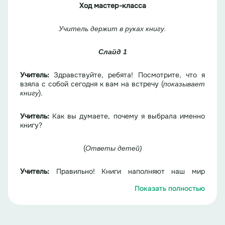
Ход мастер-класса
Учитель держит в руках книгу
.
Слайд 1
Учитель:
Здравствуйте, ребята! Посмотрите, что я
взяла с собой сегодня к вам на встречу (
п
оказывает
).
книгу
Учитель:
Как вы думаете, почему я выбрала именно
книгу?
(
О
тветы детей
)
Учитель:
Правильно! Книги наполняют наш мир
знаниями и открывают перед нами удивительные
Показать полностью
истории и факты. Они помогают нам расти, учиться и
развиваться.
Слайд 2