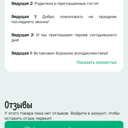
Ведущая 2:
Родители и приглашенные гости!
Ведущая 1:
Добро пожаловать на праздник
последнего звонка!
Ведущая 2:
И мы приглашаем героев сегодняшнего
дня!
Ведущая 1:
Встречаем бурными аплодисментами!
Показать полностью
Ведущие:
Наши выпускники!!!
Выход выпускников
(Звучит ТРЕК 2 музыка «Выход выпускников»)
Отзывы
Ведущая 1:
Торжественная линейка, посвященная
празднику последнего звонка, объявляется открытой.
У этого товара пока нет отзывов. Войдите в аккаунт, чтобы
оставить отзыв первым!
Ведущая 2:
Звучит гимн Российской Федерации.