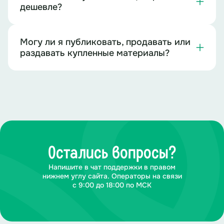
дешевле?
Книги трудно нам поднять,
Могу ли я публиковать, продавать или
Но зато легко понять.
раздавать купленные материалы?
*фрагмент пропущен
Все вместе:
В добрый путь и в добрый час!
Мы уверены все в вас!
Остались вопросы?
Ведущая 1
:
Да, такие первоклашки и выпускникам не
Напишите в чат поддержки в правом
уступят.
нижнем углу сайта. Операторы на связи
с 9:00 до 18:00 по МСК
Ведущая 2:
Согласна.
Ведущая 1:
Школа, конечно, меняется с годами.