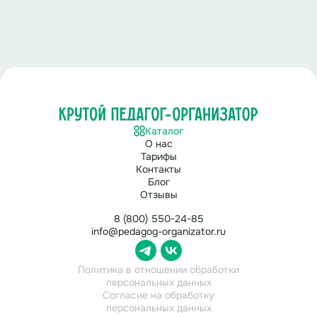
Новый ремонт, новые двери, новые парты и доски.
Новые предметы и новые книги.
Ведущая 2:
Но остается неизменным главное – кто
встречает учеников на школьном пороге.
Ведущие:
Это первый учитель.
Ведущая 1:
Для малышей
он самый важный человек
Каталог
на следующие 4 года.
О нас
Тарифы
Контакты
Ведущая 2:
Первый учитель был у наших
Блог
выпускников, есть у наших первоклашек и будет у
Отзывы
следующих поколений детей. Его не заменит никто и
ничто.
8 (800) 550-24-85
info@pedagog-organizator.ru
Выходят выпускники.
Политика в отношении обработки
Выпускник 1:
персональных данных
Согласие на обработку
Первый урок с улыбкой ведет.
персональных данных