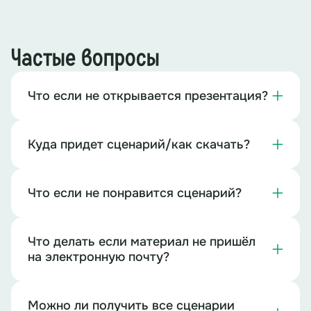
Выходят первоклассники.
Частые вопросы
Стихи первоклассников
Первоклассник 1:
Что если не открывается презентация?
Мы все детки непростые,
Куда придет сценарий/как скачать?
На учебу заводные.
Мы порадуем всех вас,
Что если не понравится сценарий?
Посмотрите вы на нас.
Что делать если материал не пришёл
Первоклассник 2:
на электронную почту?
Хоть мы роста небольшого,
Можно ли получить все сценарии
Прочитали очень много.