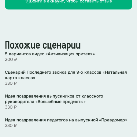
Войти в аккаунт, чтобы оставить отзыв
(Звучит ТРЕК 3 музыка «Гимн РФ»)
Ведущая 1:
Сегодня мы провожаем выпускников в
новый, неизведанный мир, полный возможностей и
испытаний. Этот день не просто прощание со школой,
это мост между прошлым и будущим.
Похожие сценарии
5 вариантов видео «Активизация зрителя»
Ведущая 2:
Говорят, время неумолимо, но порой оно
200 ₽
будто замирает, заставляя нас оглянуться назад.
Сегодня мы хотим сравнить школьные годы наших
родителей, бабушек и дедушек с сегодняшними.
Cценарий Последнего звонка для 9-х классов «Натальная
карта класса»
330 ₽
Ведущая 1:
Школа все та же. А люди совсем другие.
Или нет? Давайте разбираться.
Идея поздравления выпускников от классного
руководителя «Волшебные предметы»
Ведущая 2:
С кого начнем?
330 ₽
Ведущая 1:
С самого уважаемого человека.
Идея поздравления педагогов на выпускной «Правдомер»
330 ₽
Ведущая 2:
С директора, получается.