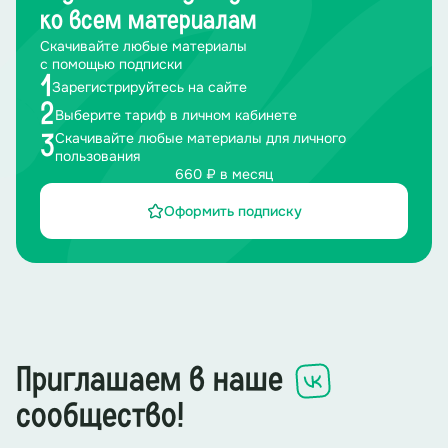
ко всем материалам
Ведущая 1:
Согласна.
Скачивайте любые материалы
с помощью подписки
Ведущая 2:
Второй незаменимый человек в нашей
1
Зарегистрируйтесь на сайте
школе, конечно, заместитель директора.
___________________
вам слово.
ФИО,
2
Выберите тариф в личном кабинете
Скачивайте любые материалы для личного
3
Поздравительная речь
заместителя директора
пользования
660 ₽ в месяц
Заместитель директора по УВР
зачитывает приказ
Оформить подписку
о правилах проведения экзаменов, количестве
учащихся, допущенных к итоговой аттестации
.
Приказ
…
Приглашаем в наше
Директор и заместитель директора по УВР
вручают дипломы и грамоты.
сообщество!
Вручение дипломов