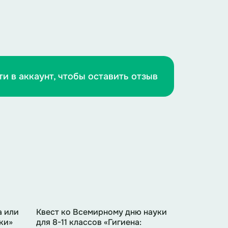
просто набор фактов и теорий, а
пониманию мира вокруг и созданию
тие, которое позволяет раскрывать
ти в аккаунт, чтобы оставить отзыв
а или
Квест ко Всемирному дню науки
ки»
для 8-11 классов «Гигиена: