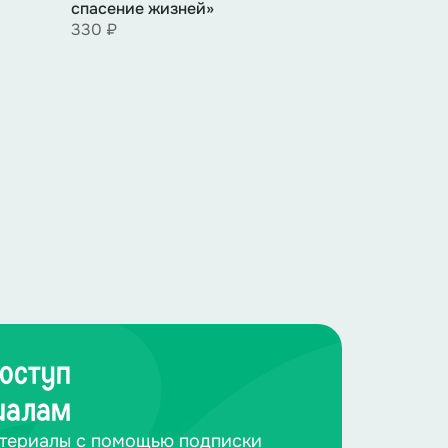
спасение жизней»
330 ₽
оступ
иалам
териалы с помощью подписки