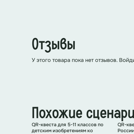
Незнайка
: Молодцы! Все задания
постоянный процесс поиска, откр
Отзывы
новых технологий, которые могут 
тайны мира и способствовать разв
У этого товара пока нет отзывов. Войд
Награждение победителей и участн
Задание:
Решите примеры, какой ц
Похожие сценар
Ответы:
оранжевый, зеленый, фиол
QR-квеста для 5-11 классов по
QR-кве
детским изобретениям ко
Росси