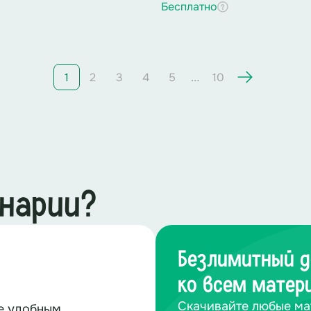
Бесплатно
…
1
2
3
4
5
10
енарии?
Безлимитный д
ко всем матер
Скачивайте любые ма
те удобным