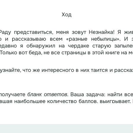
Ход
 Раду представиться, меня зовут Незнайка! Я ж
 и рассказываю всем «разные небылицы». И з
 чердаке старую запыленную книгу. В ней столько всего
Только вот беда, не все страницы в этой книге на м
узнайте, что же интересного в них таится и расскаж
 получаете
. Ваша задача: найти вс
бланк ответов
авшая наибольшее количество баллов, выигрывает.