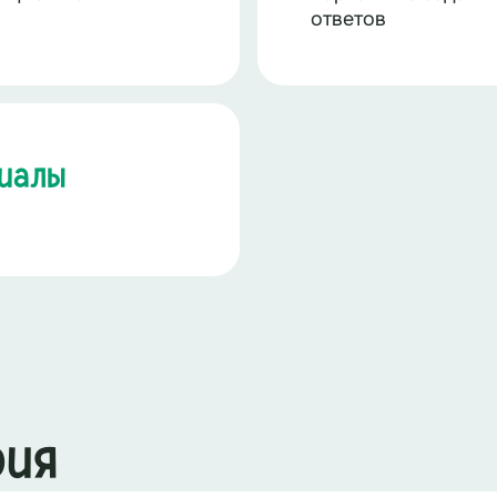
ответов
риалы
рия