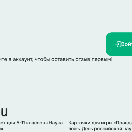
Подведение итогов
 выполнили, со всем справились! Наука - не 
ытий и изобретений. Это стремление к лучшему 
улучшить жизнь. Наука – это увлекательное заня
Вой
итию человечества!
ите в аккаунт, чтобы оставить отзыв первым!
иков квест-игры.
Красочная арифметика
вет получится?
ии
етовый, коричневый
ст для 5-11 классов «Наука
Карточки для игры «Правд
и»
ложь. День российской нау