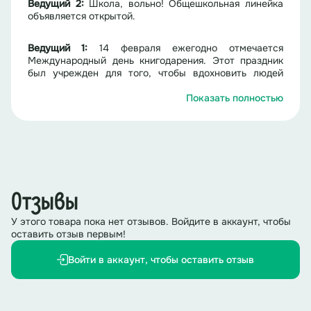
Ведущий 2:
Школа, вольно! Общешкольная линейка
объявляется открытой.
Ведущий 1:
14 февраля ежегодно отмечается
Международный день книгодарения. Этот праздник
был учрежден для того, чтобы вдохновить людей
дарить книги друг другу и тем самым поддерживать
любовь к чтению.
Показать полностью
Ведущий 2
: Основная идея заключается в том, чтобы
подарить книгу кому-то, кто может оценить её
содержание и насладиться процессом чтения.
Ребята, а как вы думаете, книга – это ценный
подарок? Почему?
(ответы обучающихся)
Отзывы
Ведущий 1:
Книги — это настоящее сокровище.
У этого товара пока нет отзывов. Войдите в аккаунт, чтобы
оставить отзыв первым!
Войти в аккаунт, чтобы оставить отзыв