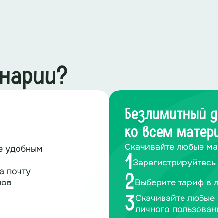
енарии?
Безлимитный д
ко всем матер
Скачивайте любые ма
те удобным
1
Зарегистрируйтесь 
а почту
2
лов
Выберите тариф в 
Скачивайте любые 
3
личного пользован