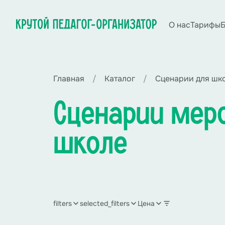
О нас
Тарифы
Б
Главная
Каталог
Сценарии для шк
Сценарии меро
школе
filters
selected_filters
Цена