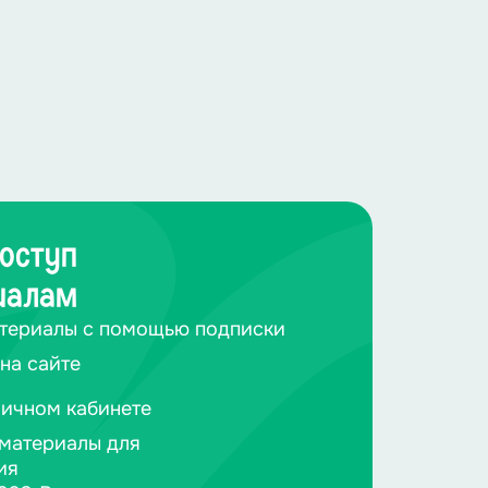
оступ
иалам
териалы с помощью подписки
на сайте
личном кабинете
материалы для
ия