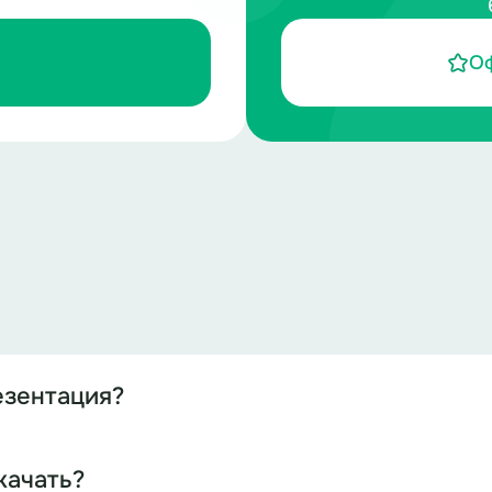
О
езентация?
качать?